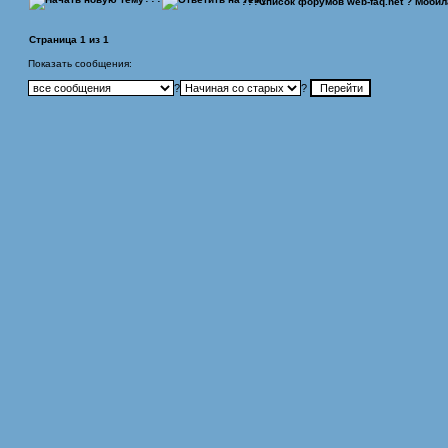
???
Список форумов web-faq.net
?
Мобил
Страница
1
из
1
Показать сообщения:
?
?