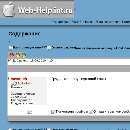
?
?
?
О форуме
?
RSS
?
?
Поиск
? ?
Пользователи
? ?
Реги
Содержание
?
???
???
Список форумов web-faq.net
?
Мобил
?
Добавлено: 18.09.2010 4:15
?
vasanich
Грудастая ebny верховой езды
Новичок
Зарегистрирован:
18.09.2010
Сообщения: 16
Откуда: Россия
???