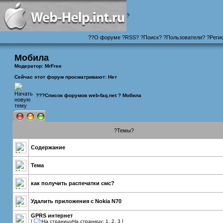
?
?
?
О форуме
?
RSS
?
?
Поиск
? ?
Пользователи
? ?
Реги
Мобила
Модератор:
MrFree
Сейчас этот форум просматривают: Нет
???
Список форумов web-faq.net
?
Мобила
?Темы?
Содержание
Тема
как получить распечатки смс?
Удалить приложения с Nokia N70
GPRS интернет
[
На страницу:
1
,
2
,
3
]