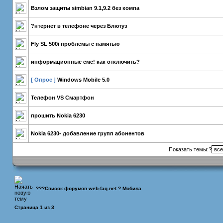
Взлом защиты simbian 9.1,9.2 без компа
?нтернет в телефоне через Блютуз
Fly SL 500i проблемы с памятью
информационные смс! как отключить?
[ Опрос ]
Windows Mobile 5.0
Телефон VS Смартфон
прошить Nokia 6230
Nokia 6230- добавление групп абонентов
Показать темы:?
???
Список форумов web-faq.net
?
Мобила
Страница
1
из
3