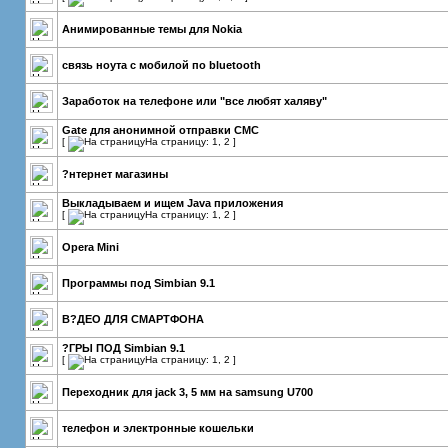
Анимированные темы для Nokia
связь ноута с мобилой по bluetooth
Заработок на телефоне или "все любят халяву"
Gate для анонимной отправки СМС
[
На страницу:
1
,
2
]
?нтернет магазины
Выкладываем и ищем Java приложения
[
На страницу:
1
,
2
]
Opera Mini
Программы под Simbian 9.1
В?ДЕО ДЛЯ СМАРТФОНА
?ГРЫ ПОД Simbian 9.1
[
На страницу:
1
,
2
]
Переходник для jack 3, 5 мм на samsung U700
телефон и электронные кошельки