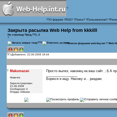
?
?
?
О форуме
?
RSS
?
?
Поиск
? ?
Пользователи
? ?
Реги
Закрыта расылка Web Help from kkkilll
На страницу
Пред.
??
1
, 2
?
???
???
Список форумов web-faq.net
?
Web He
?
Добавлено: 22.06.2009 18:44
?
Makumazan
Просто вылез, наконец на ваш сайт. ;-§ А
_________________
Новичок
Борюся и ищу. Нахожу и... раздаю.
Зарегистрирован:
21.06.2009
Сообщения: 4
Откуда: Odessa