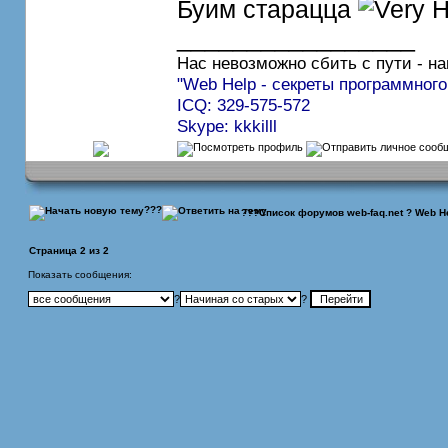
Буим старацца
_________________
Нас невозможно сбить с пути - на
"Web Help - секреты программного
ICQ: 329-575-572
Skype: kkkilll
???
???
Список форумов web-faq.net
?
Web He
Страница
2
из
2
Показать сообщения:
?
?