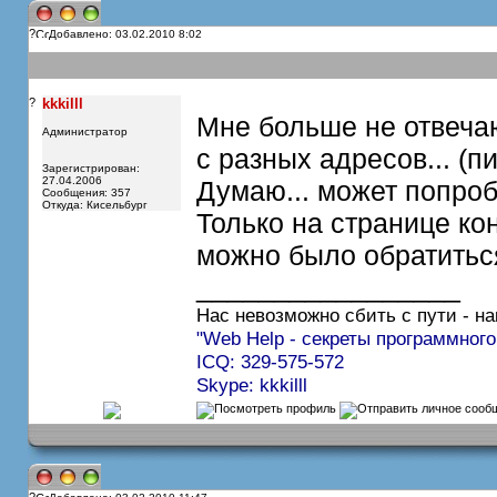
?
Добавлено: 03.02.2010 8:02
?
kkkilll
Мне больше не отвечаю
Администратор
с разных адресов... (п
Зарегистрирован:
27.04.2006
Думаю... может попроб
Сообщения: 357
Откуда: Кисельбург
Только на странице кон
можно было обратиться
_________________
Нас невозможно сбить с пути - на
"Web Help - секреты программного
ICQ: 329-575-572
Skype: kkkilll