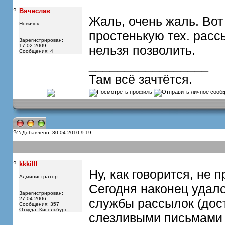
?
Вячеслав
Жаль, очень жаль. Вот
Новичок
простенькую тех. расс
Зарегистрирован:
17.02.2009
нельзя позволить.
Сообщения: 4
_________________
Там всё зачтётся.
?
Добавлено: 30.04.2010 9:19
?
kkkilll
Ну, как говорится, не п
Администратор
Сегодня наконец удал
Зарегистрирован:
27.04.2006
службы рассылок (дост
Сообщения: 357
Откуда: Кисельбург
слезливыми письмами а