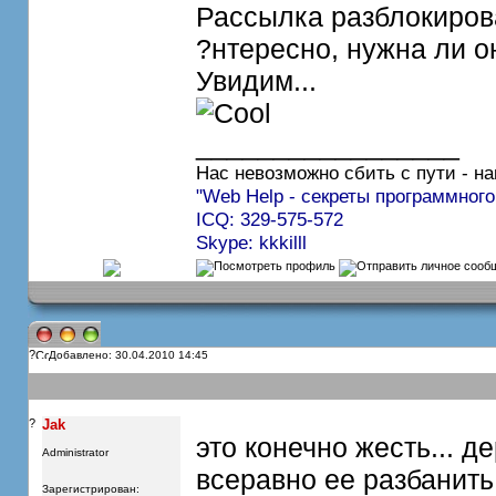
Рассылка разблокирова
?нтересно, нужна ли о
Увидим...
_________________
Нас невозможно сбить с пути - на
"Web Help - секреты программного
ICQ: 329-575-572
Skype: kkkilll
?
Добавлено: 30.04.2010 14:45
?
Jak
это конечно жесть... д
Administrator
всеравно ее разбанит
Зарегистрирован: