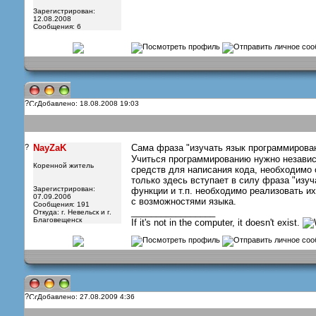
Зарегистрирован:
12.08.2008
Сообщения: 6
?
Добавлено: 18.08.2008 19:03
?
NayZaK
Сама фраза "изучать язык программирова
Учиться программированию нужно независи
Коренной житель
средств для написания кода, необходимо с
только здесь вступает в силу фраза "изуч
Зарегистрирован:
функции и т.п. необходимо реализовать и
07.09.2006
с возможностями языка.
Сообщения: 191
_________________
Откуда: г. Невельск и г.
Благовещенск
If it's not in the computer, it doesn't exist.
?
Добавлено: 27.08.2009 4:36