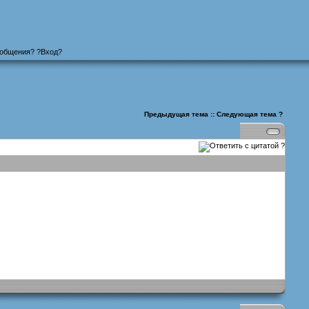
ообщения
? ?
Вход
?
Предыдущая тема
::
Следующая тема
?
?