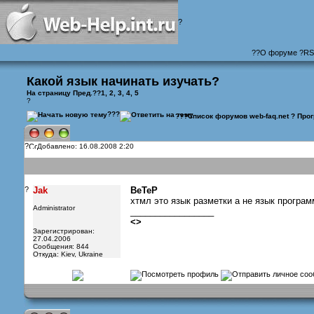
?
?
?
О форуме
?
RS
Какой язык начинать изучать?
На страницу
Пред.
??
1
,
2
,
3
,
4
, 5
?
???
???
Список форумов web-faq.net
?
Про
?
Добавлено: 16.08.2008 2:20
?
Jak
BeTeP
хтмл это язык разметки а не язык програ
Administrator
_________________
<
>
Зарегистрирован:
27.04.2006
Сообщения: 844
Откуда: Kiev, Ukraine