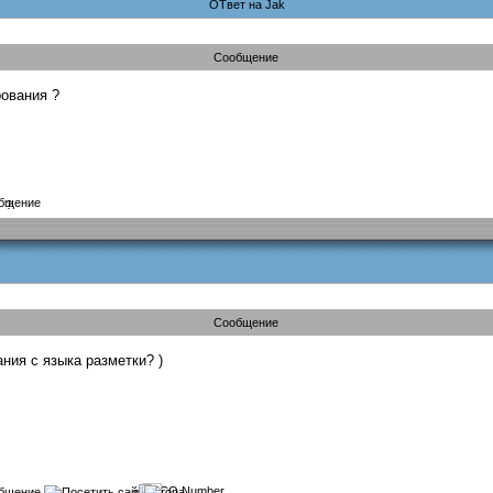
ОТвет на Jak
Сообщение
рования ?
?
Сообщение
ния с языка разметки? )