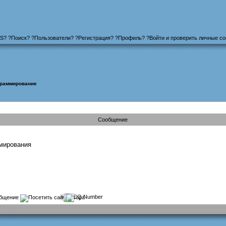
S
?
?
Поиск
? ?
Пользователи
? ?
Регистрация
?
?
Профиль
? ?
Войти и проверить личные с
граммирование
Сообщение
ммирования
?