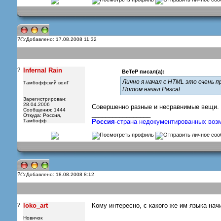
?
Добавлено: 17.08.2008 11:32
?
Infernal Rain
BeTeP писал(а):
Лично я начал с HTML это очень 
Тамбоффский волГ
Потом начал Pascal
Зарегистрирован:
28.04.2006
Совершенно разные и несравнимые вещи.
Сообщения: 1444
_________________
Откуда: Россия,
Тамбофф
Россия
-страна недокументированных возм
?
Добавлено: 18.08.2008 8:12
?
loko_art
Кому интересно, с какого же им языка нач
Новичок