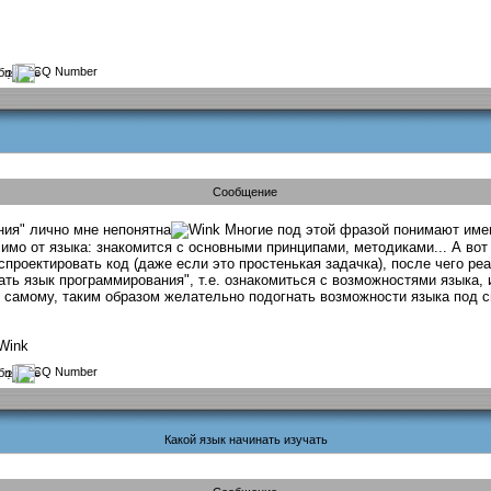
?
Сообщение
ния" лично мне непонятна
Многие под этой фразой понимают имен
мо от языка: знакомится с основными принципами, методиками... А вот 
проектировать код (даже если это простенькая задачка), после чего ре
ать язык программирования", т.е. ознакомиться с возможностями языка, 
х самому, таким образом желательно подогнать возможности языка под с
?
Какой язык начинать изучать