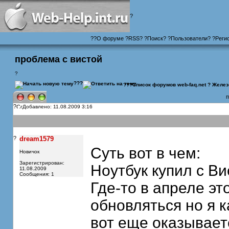
?
?
?
О форуме
?
RSS
?
?
Поиск
? ?
Пользователи
? ?
Реги
проблема с вистой
?
???
???
Список форумов web-faq.net
?
Желез
п
?
Добавлено: 11.08.2009 3:16
?
dream1579
Суть вот в чем:
Новичок
Зарегистрирован:
Ноутбук купил с В
11.08.2009
Сообщения: 1
Где-то в апреле эт
обновляться но я к
вот еще оказывает