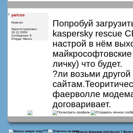
?
yaricus
Попробуй загрузит
Новичок
Зарегистрирован:
kaspersky rescue C
16.12.2009
Сообщения: 8
Откуда: Минск
настрой в нём вых
майкрософтовские
личку) что будет.
?ли возьми другой 
сайтам.Теоритичес
фаерволле модема,
договаривает.
???
???
Список форумов web-faq.net
?
Желез