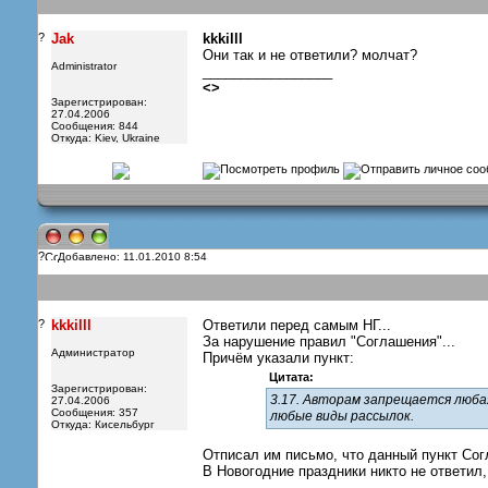
?
Jak
kkkilll
Они так и не ответили? молчат?
Administrator
_________________
<
>
Зарегистрирован:
27.04.2006
Сообщения: 844
Откуда: Kiev, Ukraine
?
Добавлено: 11.01.2010 8:54
?
kkkilll
Ответили перед самым НГ...
За нарушение правил "Соглашения"...
Администратор
Причём указали пункт:
Цитата:
Зарегистрирован:
3.17. Авторам запрещается любая
27.04.2006
Сообщения: 357
любые виды рассылок.
Откуда: Кисельбург
Отписал им письмо, что данный пункт Сог
В Новогодние праздники никто не ответил,
_________________