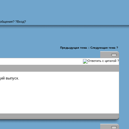
ообщения
? ?
Вход
?
Предыдущая тема
::
Следующая тема
?
?
щий выпуск.