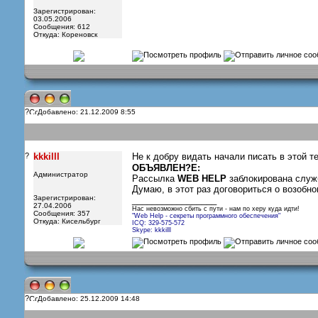
Зарегистрирован:
03.05.2006
Сообщения: 612
Откуда: Кореновск
?
Добавлено: 21.12.2009 8:55
?
kkkilll
Не к добру видать начали писать в этой 
ОБЪЯВЛЕН?E:
Администратор
Рассылка
WEB HELP
заблокирована служб
Думаю, в этот раз договориться о возобно
Зарегистрирован:
_________________
27.04.2006
Нас невозможно сбить с пути - нам по херу куда идти!
Сообщения: 357
"Web Help - секреты программного обеспечения"
Откуда: Кисельбург
ICQ: 329-575-572
Skype: kkkilll
?
Добавлено: 25.12.2009 14:48