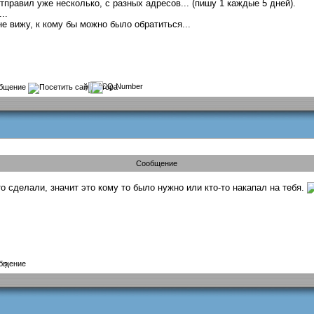
правил уже несколько, с разных адресов... (пишу 1 каждые 5 дней).
..
не вижу, к кому бы можно было обратиться...
?
Сообщение
то сделали, значит это кому то было нужно или кто-то накапал на тебя.
?