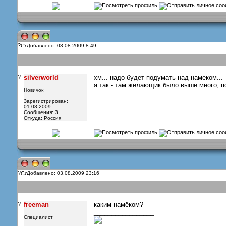
?
Добавлено: 03.08.2009 8:49
?
silverworld
хм... надо будет подумать над намеком...
а так - там желающик было выше много, по
Новичок
Зарегистрирован:
01.08.2009
Сообщения: 3
Откуда: Россия
?
Добавлено: 03.08.2009 23:16
?
freeman
каким намёком?
_________________
Специалист