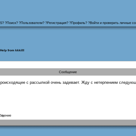
S
?
?
Поиск
? ?
Пользователи
? ?
Регистрация
?
?
Профиль
? ?
Войти и проверить личные с
Help from kkkilll
Сообщение
А происходящее с рассылкой очень задевает. Жду с нетерпением следую
?