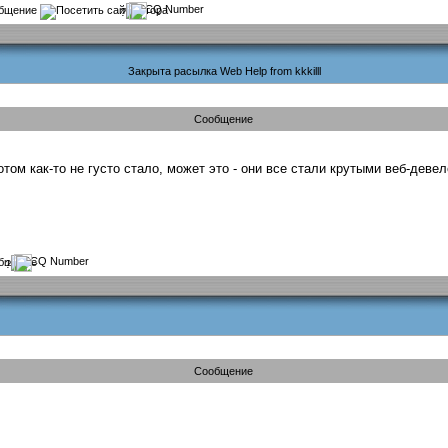
?
Закрыта расылка Web Help from kkkilll
Сообщение
том как-то не густо стало, может это - они все стали крутыми веб-деве
?
Сообщение