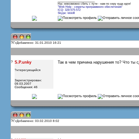
Нас невозможно сбить с пути - нам по херу куда идти!
"Web Help - секреты программного обеспечения"
ICQ: 329-575-572
Skype: kkkilll
?
Добавлено: 31.01.2010 16:21
?
S.P.unky
Так в чем причина нарушения то? Что ты с
?нтересующийся
Зарегистрирован:
09.03.2007
Сообщения: 46
?
Добавлено: 03.02.2010 8:02