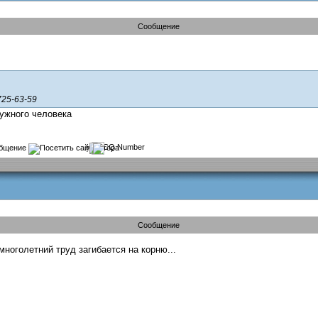
Сообщение
725-63-59
нужного человека
?
Сообщение
многолетний труд загибается на корню...