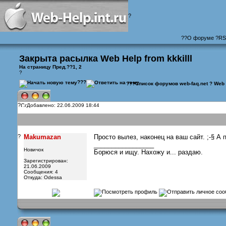
?
?
?
О форуме
?
RS
Закрыта расылка Web Help from kkkilll
На страницу
Пред.
??
1
, 2
?
???
???
Список форумов web-faq.net
?
Web 
?
Добавлено: 22.06.2009 18:44
?
Makumazan
Просто вылез, наконец на ваш сайт. ;-§ 
_________________
Новичок
Борюся и ищу. Нахожу и... раздаю.
Зарегистрирован:
21.06.2009
Сообщения: 4
Откуда: Odessa