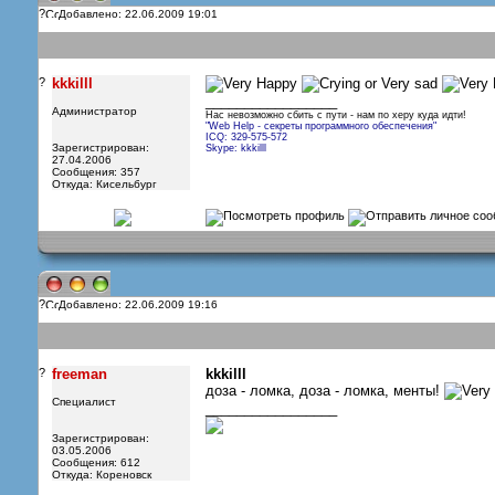
?
Добавлено: 22.06.2009 19:01
?
kkkilll
_________________
Администратор
Нас невозможно сбить с пути - нам по херу куда идти!
"Web Help - секреты программного обеспечения"
ICQ: 329-575-572
Зарегистрирован:
Skype: kkkilll
27.04.2006
Сообщения: 357
Откуда: Кисельбург
?
Добавлено: 22.06.2009 19:16
?
freeman
kkkilll
доза - ломка, доза - ломка, менты!
Специалист
_________________
Зарегистрирован:
03.05.2006
Сообщения: 612
Откуда: Кореновск