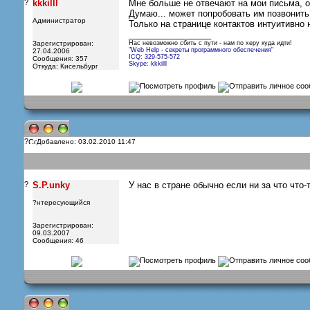
?
kkkilll
Мне больше не отвечают на мои письма, от
Думаю... может попробовать им позвонить.
Администратор
Только на странице контактов интуитивно 
_________________
Зарегистрирован:
Нас невозможно сбить с пути - нам по херу куда идти!
"Web Help - секреты программного обеспечения"
27.04.2006
ICQ: 329-575-572
Сообщения: 357
Skype: kkkilll
Откуда: Кисельбург
?
Добавлено: 03.02.2010 11:47
?
S.P.unky
У нас в стране обычно если ни за что что-
?нтересующийся
Зарегистрирован:
09.03.2007
Сообщения: 46