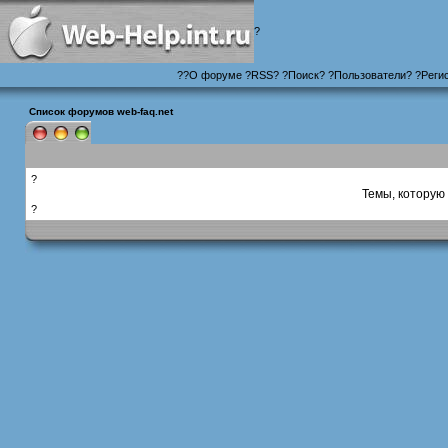
?
?
?
О форуме
?
RSS
?
?
Поиск
? ?
Пользователи
? ?
Реги
Список форумов web-faq.net
?
Темы, которую 
?