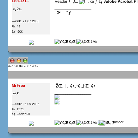
Leo-1314
Reader ƒ  ‚Œ
. œ ƒ €ƒ
Adobe Acrobat Pr
_________________
˜‚€ƒŽ‰
–Œ - ‚ ˆ‚ƒ...
—€‚€€: 21.07.2006
‰: 49
ž‚ƒ: š€€
”: 28.04.2007 4:42
MrFree
 ŽŒ, ‡‚  €ƒ„†€ „†Œ  €ƒ
_________________
œ€‚€
—€‚€€: 05.05.2006
‰: 1371
ž‚ƒ: /dev/null