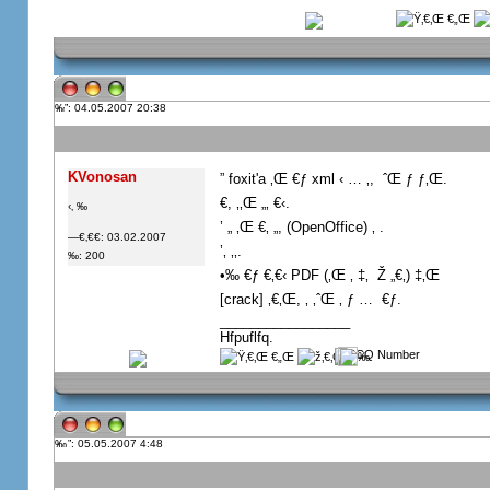
”: 04.05.2007 20:38
KVonosan
” foxit'a ‚Œ €ƒ xml ‹ … ‚,  ˆŒ ƒ ƒ‚Œ.
€, ‚‚Œ „‚ €‹.
‹‚ ‰
’ „ ‚Œ €‚ „, (OpenOffice) ‚ .
—€‚€€: 03.02.2007
’‚ ‚‚.
‰: 200
•‰ €ƒ €‚€‹ PDF (‚Œ ‚ ‡‚  Ž „€‚) ‡‚Œ
[crack] ‚€‚Œ, ‚ ‚ˆŒ ‚ ƒ …  €ƒ.
_________________
Hfpuflfq.
”: 05.05.2007 4:48