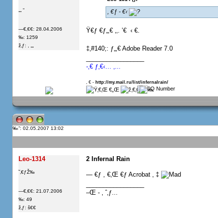
„„ “
‚ €ƒ - €‹
—€‚€€: 28.04.2006
Ÿ€ƒ €ƒ„‚€ ‚‚. ’€  ‹ €.
‰: 1259
ž‚ƒ: , „„
‡‚#140;: ƒ„‚€ Adobe Reader 7.0
_________________
-‚€ ƒ‚€‹… ‚...
‚ € -
http://my.mail.ru/list/infernalrain/
”: 02.05.2007 13:02
Leo-1314
2 Infernal Rain
˜‚€ƒŽ‰
— €ƒ , €‚Œ €ƒ Acrobat ‚ ‡
_________________
—€‚€€: 21.07.2006
–Œ - ‚ ˆ‚ƒ...
‰: 49
ž‚ƒ: š€€