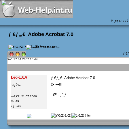
ž „€ƒ
RSS
Ÿ
ƒ €ƒ„‚€  Adobe Acrobat 7.0
 „€ƒ web-faq.net
„‚
ƒ €
”: 27.04.2007 18:44
Leo-1314
ƒ €ƒ„‚€  Adobe Acrobat 7.0...
ž• –•!!!
˜‚€ƒŽ‰
_________________
–Œ - ‚ ˆ‚ƒ...
—€‚€€: 21.07.2006
‰: 49
ž‚ƒ: š€€