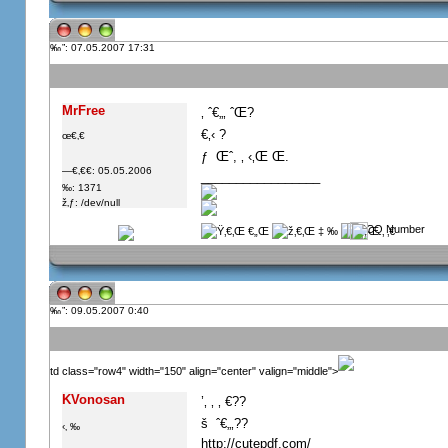
”: 07.05.2007 17:31
MrFree
‚ ˆ€„‚ ˆŒ?
€‚‹ ?
œ€‚€
ƒ  Œˆ, ‚ ‹‚Œ Œ.
—€‚€€: 05.05.2006
_________________
‰: 1371
ž‚ƒ: /dev/null
”: 09.05.2007 0:40
td class="row4" width="150" align="center" valign="middle">
KVonosan
’‚ ‚ ‚ €??
š  ˆ€„‚??
‹‚ ‰
http://cutepdf.com/