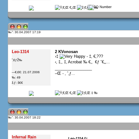
”: 30.04.2007 17:19
Leo-1314
2 KVonosan
›‡
- ‡‚ €‚???
˜‚€ƒŽ‰
‹‚ ‡‚, ‡‚ Acrobat ‰ €‚‚  €ƒ ˆ€„‚...
_________________
—€‚€€: 21.07.2006
–Œ - ‚ ˆ‚ƒ...
‰: 49
ž‚ƒ: š€€
”: 30.04.2007 18:22
Infernal Rain
Leo-1314 ():