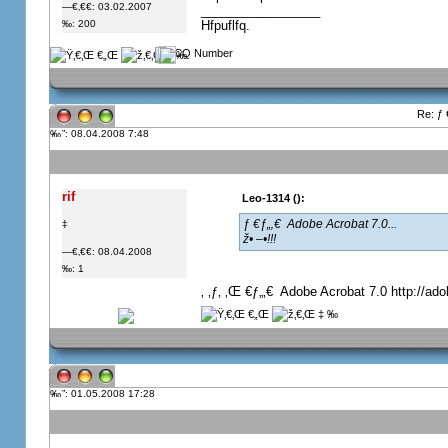
—€‚€€: 03.02.2007
_________________
‰: 200
Hfpuflfq.
Re: ƒ 
”: 08.04.2008 7:48
rif
Leo-1314 ():
ƒ €ƒ„‚€  Adobe Acrobat 7.0...
‡
ž• –•!!!
—€‚€€: 08.04.2008
‰: 1
‚ ‚ƒ‚ ‚Œ €ƒ„‚€  Adobe Acrobat 7.0 http://a
”: 01.05.2008 17:28