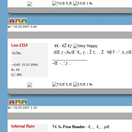
”: 03.05.2007 0:46
Leo-1314
  €€ - €Ž €ƒ
 ‚€Œ ƒ ‹‚‰‚Œ ˆ€„‚ ƒ‚ - Ž ‡‚ ‚ , Ž . NET - ˆ. š‚-ƒŒ
˜‚€ƒŽ‰
_________________
–Œ - ‚ ˆ‚ƒ...
—€‚€€: 21.07.2006
‰: 49
ž‚ƒ: š€€
”: 03.05.2007 1:19
Infernal Rain
Ÿ€ ‰
Fine Reader
- €‚ ‚‚  €‚, ‚ pdf.