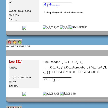
_________________
„„ “
-‚€ ƒ‚€‹… ‚...
—€‚€€: 28.04.2006
‚ € -
http://my.mail.ru/list/infernalrain/
‰: 1259
ž‚ƒ: , „„
”: 03.05.2007 1:52
Leo-1314
Fine Reader ‹‚‚ ‚€‹ PDF-ƒ‚ ˆ€„‚.
 ‚ …‚ €‚Œ ƒ‚, ƒ €‚€‚Œ Acrobat-,  ‚ ƒ ˆ€„‚. œƒ ‚Œ -
˜‚€ƒŽ‰
€„‚ ( ): TTE19C87C8t00 TTE19C9B68t00
_________________
—€‚€€: 21.07.2006
–Œ - ‚ ˆ‚ƒ...
‰: 49
ž‚ƒ: š€€