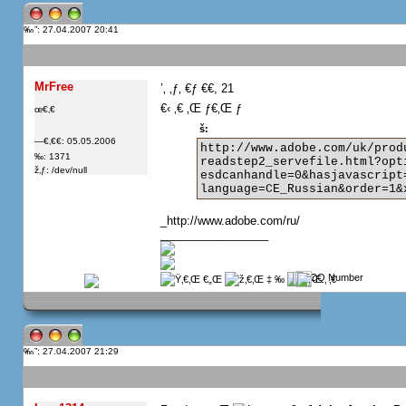
”: 27.04.2007 20:41
MrFree
’‚ ‚ƒ‚ €ƒ €€, 21
€‹ ‚€ ‚Œ ƒ€‚Œ ƒ
œ€‚€
š:
—€‚€€: 05.05.2006
http://www.adobe.com/uk/prod
‰: 1371
readstep2_servefile.html?opt
ž‚ƒ: /dev/null
esdcanhandle=0&hasjavascript
language=CE_Russian&order=1&
_http://www.adobe.com/ru/
_________________
”: 27.04.2007 21:29