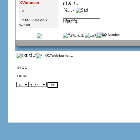
KVonosan
rif
‚€ ‚ƒ..
 ˆ€„‚ ‚ ‹
‹‚ ‰
_________________
—€‚€€: 03.02.2007
Hfpuflfq.
‰: 200
 „€ƒ web-faq.net
„‚
‚€†
1
1
Ÿ‚Œ ‰: