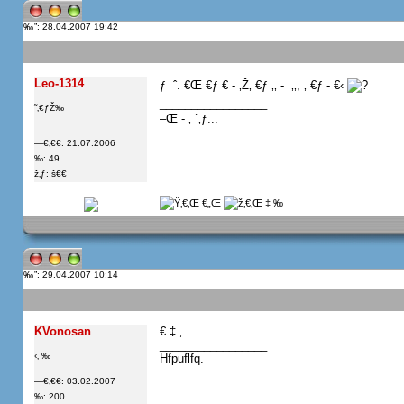
”: 28.04.2007 19:42
Leo-1314
ƒ  ˆ. €Œ €ƒ € - ‚Ž‚ €ƒ ‚‚ -  ‚‚, ‚ €ƒ - €‹
_________________
˜‚€ƒŽ‰
–Œ - ‚ ˆ‚ƒ...
—€‚€€: 21.07.2006
‰: 49
ž‚ƒ: š€€
”: 29.04.2007 10:14
KVonosan
€ ‡ ‚
_________________
‹‚ ‰
Hfpuflfq.
—€‚€€: 03.02.2007
‰: 200