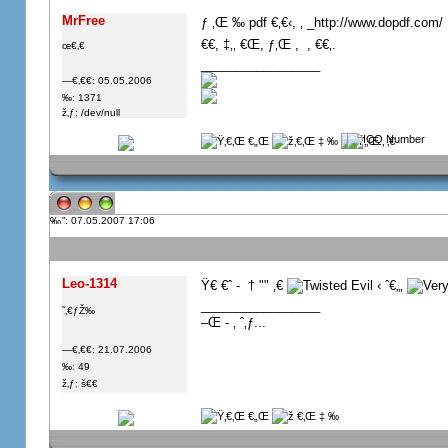
MrFree
ƒ ‚Œ ‰ pdf €‚€‹, ‚
_http://www.dopdf.com/
€€, ‡‚‚ €Œ, ƒ‚Œ ,  , €€‚.
œ€‚€
_________________
—€‚€€: 05.05.2006
‰: 1371
ž‚ƒ: /dev/null
”: 07.05.2007 17:06
Leo-1314
Ÿ€ €ˆ -  † "" ‚€
‹ ˆ€„‚
_________________
˜‚€ƒŽ‰
–Œ - ‚ ˆ‚ƒ...
—€‚€€: 21.07.2006
‰: 49
ž‚ƒ: š€€