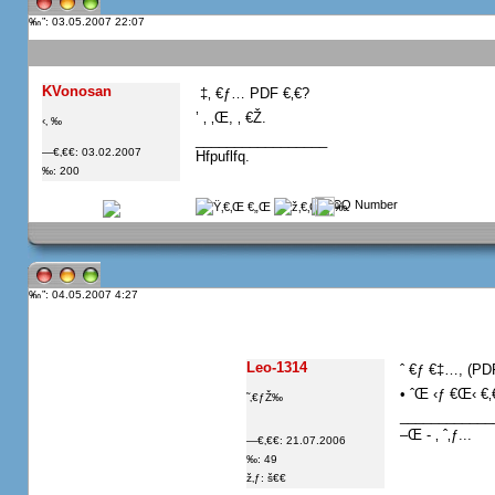
”: 03.05.2007 22:07
KVonosan
 ‡‚ €ƒ… PDF €‚€?
’ ‚ ‚Œ, ‚ €Ž.
‹‚ ‰
_________________
—€‚€€: 03.02.2007
Hfpuflfq.
‰: 200
”: 04.05.2007 4:27
Leo-1314
ˆ €ƒ €‡…, (PDF
• ˆŒ ‹ƒ €Œ‹ €‚
˜‚€ƒŽ‰
____________
–Œ - ‚ ˆ‚ƒ...
—€‚€€: 21.07.2006
‰: 49
ž‚ƒ: š€€