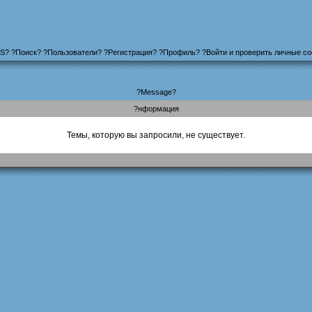
S
?
?
Поиск
? ?
Пользователи
? ?
Регистрация
?
?
Профиль
? ?
Войти и проверить личные с
?Message?
?нформация
Темы, которую вы запросили, не существует.