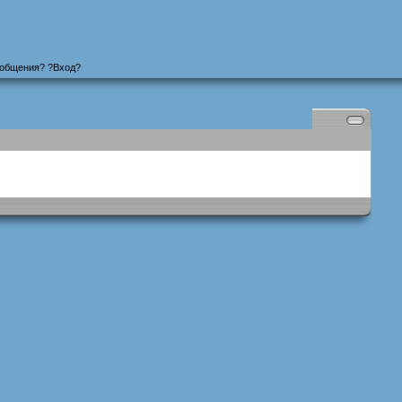
ообщения
? ?
Вход
?