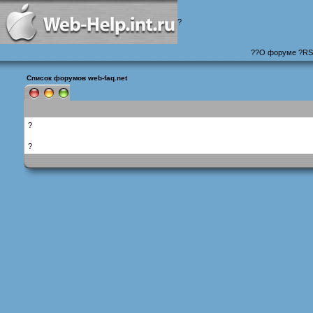
?
?
?
О форуме
?
RS
Список форумов web-faq.net
?
?