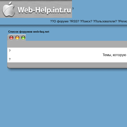
?
?
?
О форуме
?
RSS
?
?
Поиск
? ?
Пользователи
? ?
Реги
Список форумов web-faq.net
?
Темы, которую 
?