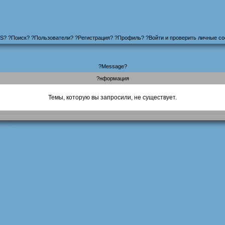
S
?
?
Поиск
? ?
Пользователи
? ?
Регистрация
?
?
Профиль
? ?
Войти и проверить личные с
?Message?
?нформация
Темы, которую вы запросили, не существует.