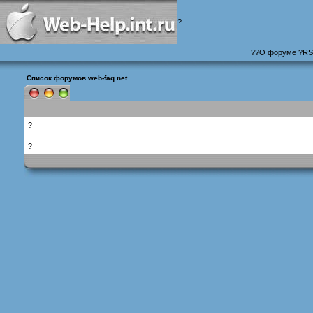
?
?
?
О форуме
?
RS
Список форумов web-faq.net
?
?