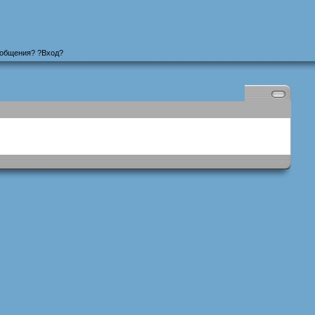
ообщения
? ?
Вход
?