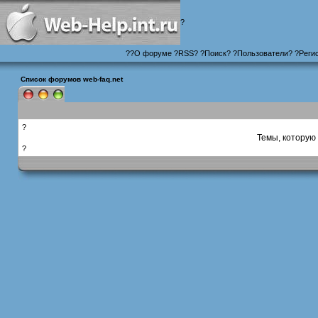
?
?
?
О форуме
?
RSS
?
?
Поиск
? ?
Пользователи
? ?
Реги
Список форумов web-faq.net
?
Темы, которую 
?