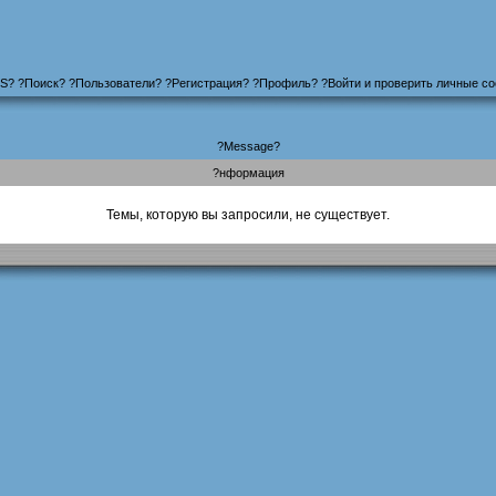
S
?
?
Поиск
? ?
Пользователи
? ?
Регистрация
?
?
Профиль
? ?
Войти и проверить личные с
?Message?
?нформация
Темы, которую вы запросили, не существует.