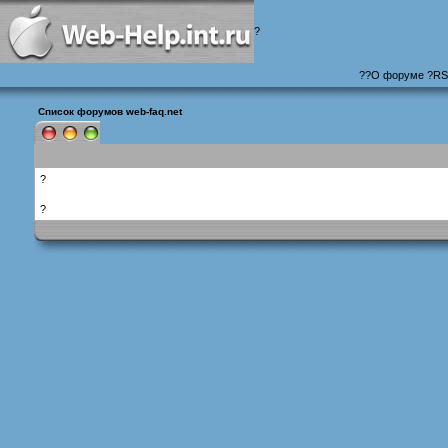
?
?
?
О форуме
?
RS
Список форумов web-faq.net
?
?