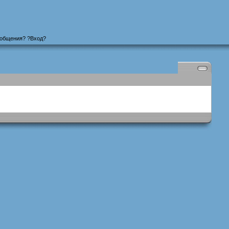
ообщения
? ?
Вход
?