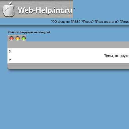
?
?
?
О форуме
?
RSS
?
?
Поиск
? ?
Пользователи
? ?
Реги
Список форумов web-faq.net
?
Темы, которую 
?