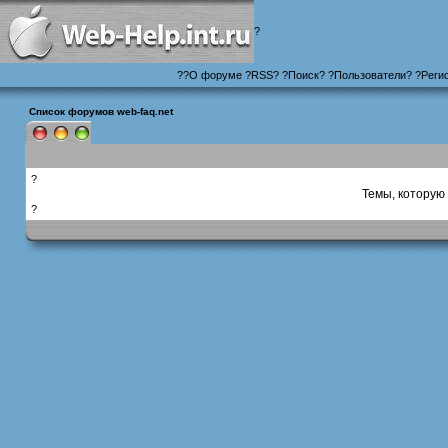
?
?
?
О форуме
?
RSS
?
?
Поиск
? ?
Пользователи
? ?
Реги
Список форумов web-faq.net
?
Темы, которую 
?