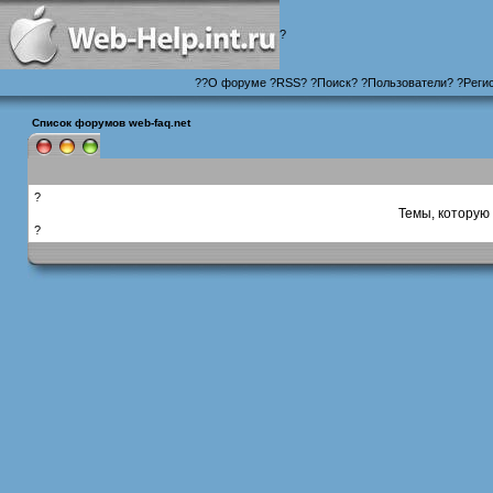
?
?
?
О форуме
?
RSS
?
?
Поиск
? ?
Пользователи
? ?
Реги
Список форумов web-faq.net
?
Темы, которую 
?