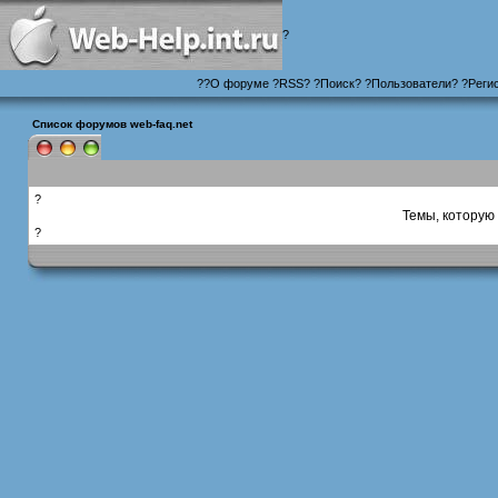
?
?
?
О форуме
?
RSS
?
?
Поиск
? ?
Пользователи
? ?
Реги
Список форумов web-faq.net
?
Темы, которую 
?