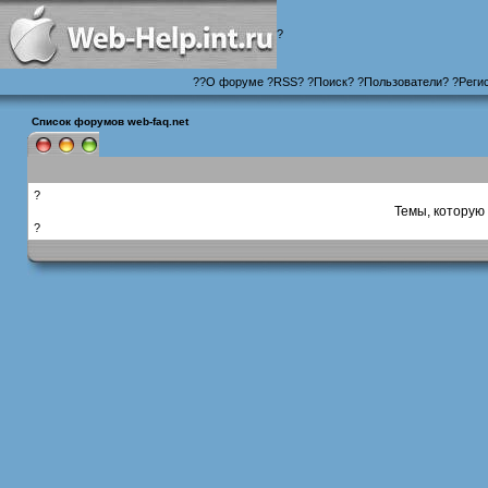
?
?
?
О форуме
?
RSS
?
?
Поиск
? ?
Пользователи
? ?
Реги
Список форумов web-faq.net
?
Темы, которую 
?