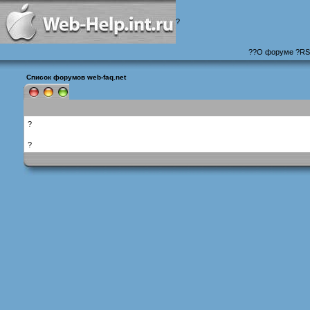
?
?
?
О форуме
?
RS
Список форумов web-faq.net
?
?