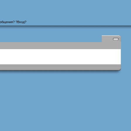
ообщения
? ?
Вход
?