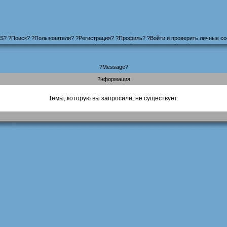
S
?
?
Поиск
? ?
Пользователи
? ?
Регистрация
?
?
Профиль
? ?
Войти и проверить личные с
?Message?
?нформация
Темы, которую вы запросили, не существует.