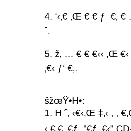
4. ‘‹‚€ ‚Œ € € ƒ  €‚ €
ˆ.
5. ž‚ … € € €‹‹ ‚Œ €‹ 
‚€‹ ƒ‘ €‚.
šžœŸ•H•:
1. H ˆ‚ ‹€‹‚Œ ‡‚‹ ‚ ,
‹ €‚€‚ €ƒ  "€ƒ ‚€‹