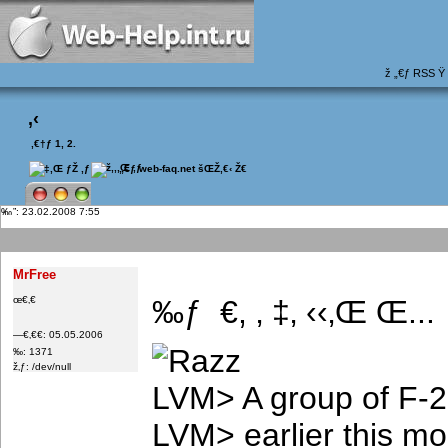
ž „€ƒ
RSS
Ÿ
‚‹
 ‚€†ƒ 1,
2
.
 „€ƒ web-faq.net
šŒŽ‚€‹ Ž€
”: 23.02.2008 7:55
MrFree
œ€‚€
‰ƒ  €, ‚ ‡‚ ‹‹‚Œ Œ...
—€‚€€: 05.05.2006
‰: 1371
ž‚ƒ: /dev/null
LVM> A group of F-22
LVM> earlier this mo