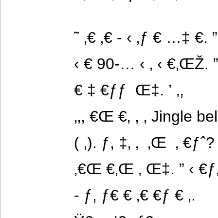
˜ ‚€ ‚€ - ‹ ‚ƒ € …‡ €. ”
‹ € 90-… ‹ ‚ ‹ €‚ŒŽ. ” 
€ ‡ €ƒƒ  Œ‡. ’ ‚,
‚‚, €Œ €‚ , ‚ Jingle be
( ‚). ƒ, ‡‚ ‚  ‚Œ  ‚ €ƒˆ? 
‚€Œ €‚Œ ‚ Œ‡. ” ‹ €ƒ
- ƒ, ƒ€ € ‚€ €ƒ € ‚.