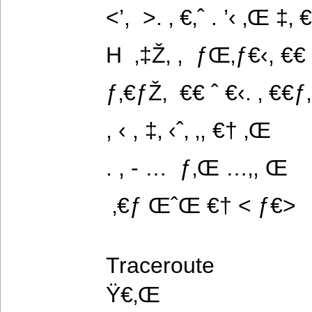
<’,  >. ‚ €‚ˆ . ’‹ ‚Œ ‡‚ €
H  ‚‡Ž‚ ,  ƒŒ‚ƒ€‹, €
ƒ‚€ƒŽ‚  €€ ˆ €‹. ‚ €€ƒ‚
, ‹ , ‡‚ ‹ˆ‚ ‚, €† ‚Œ
. , - …  ƒ‚Œ …‚, Œ
 ‚€ƒ ŒˆŒ €† < ƒ€>
Traceroute
Ÿ€‚Œ