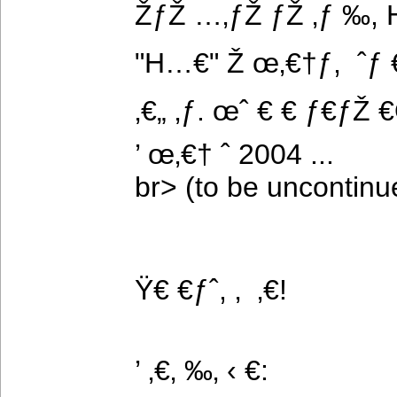
ŽƒŽ …‚ƒŽ ƒŽ ‚ƒ ‰, H ‚
"H…€" Ž œ‚€†ƒ,  ˆƒ 
‚€„ ‚ƒ. œˆ € € ƒ€ƒŽ
’ œ‚€† ˆ 2004 ...
br> (to be uncontinu
Ÿ€ €ƒˆ, ‚  ‚€!
’ ‚€‚ ‰‚ ‹ €: