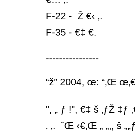
F-22 -  Ž €‹ ‚.
F-35 - €‡ €.
----------------
“ž” 2004, œ: “‚Œ œ‚
", „ ƒ !", €‡ š ‚ƒŽ ‡ƒ ‚€
‚ ‚.  ˆŒ ‹€‚Œ „ „‚, š „„