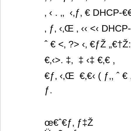
‚ ‹ . ‚‚  ‹‚ƒ‚ € DHCP-€
‚ ƒ‚ ‹‚Œ ‚ ‹‹ <‹ DHCP
ˆ € <‚ ?> ‹‚ €ƒŽ „€†Ž:
€‚‹>. ‡‚  ‡ ‹‡ €‚€ ,
€ƒ‚ ‹‚Œ  €‚€‹ ( ƒ‚, ˆ € 
ƒ.
œ€ˆ€ƒ‚ ƒ‡Ž