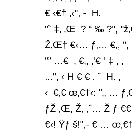
€ ‹€† ‚‹", -  H.
"˜ ‡‚ ‚Œ  ? “ ‰ ?", "ž
Ž‚Œ† €‹… ƒ‚… €‚, ", ƒ
"” …€  ‚ €‚, ‚‘€ ‘ ‡ , ‚   
...", ‹ H € € , ˆ  H. ‚
‹  €‚€ œ‚€†‹: "‚‚ … ƒ
ƒŽ ‚Œ, Ž, ‚ˆ… Ž ƒ €
€‹! Ÿƒ š!",- € … œ‚€†‹,