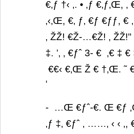
€‚ƒ †‹ ‚. • ‚ƒ €‚ƒ‚Œ, ‚
‚‹‚Œ, €‚ ƒ‚ €ƒ €ƒƒ, € 
‚ ŽŽ! €Ž-…€Ž! ‚ ŽŽ!" - 
‡. ’‚ ‚ €ƒˆ 3- €  ‚€ ‡ € 
 €€‹ €‚Œ Ž € †‚Œ. ˜ 
‘
-  …Œ €ƒˆ-€. Œ €ƒ 
‚ƒ ‡‚ €ƒˆ ‚ ……‚ ‹ ‹ ‚, €