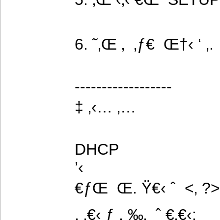
6. ˜‚Œ ‚  ‚ƒ€  Œ†‹ ‘ ‚.
------------------
‡ ‚‹… ‚…
DHCP
’‹
€ƒŒ  Œ. Ÿ€‹ ˆ  <‚ ?
, ‚€‹ ƒ , ‰‚  ˆ €‚€‹: