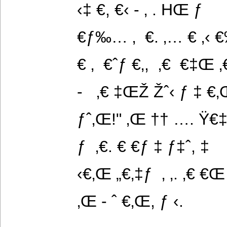
‹‡ €, €‹ - ‚ . HŒ ƒ
€ƒ‰… ‚  €. ‚… € ‚‹ €
€ ‚  €ˆƒ €‚,  ‚€  €‡Œ 
-   ‚€ ‡ŒŽ Žˆ‹ ƒ ‡
ƒˆ‚Œ!" ‚Œ †† …. Ÿ€‡ 
ƒ  ‚€. € €ƒ ‡ ƒ‡ˆ, ‡
‹€‚Œ „€‚‡ƒ  ‚ ‚. ‚€ €
‚Œ - ˆ €‚Œ, ƒ ‹.