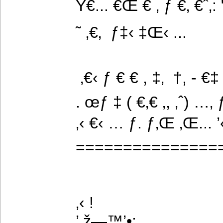
Ÿ€... €Œ € ‚ ƒ €‚ €ˆ‚: 
˜ ‚€‚  ƒ‡‹ ‡Œ‹ ...
 ‚€‹ ƒ € € , ‡‚  †, - €‡
. œƒ ‡ ( €‚€ ‚, ‚ˆ) …
‚‹ €‹ … ƒ. ƒ‚Œ ‚Œ... ’
===============
‚‹ !
’ ž—™’•: