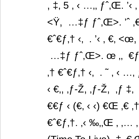
, ‡‚ 5 ‚ ‹ …‚‚ ƒˆ‚Œ. ’‹ ‚
<Ÿ,  …‡ƒ ƒˆ‚Œ>. ’ˆ ‚€‚ 
€ˆ€ƒ‚† ‹‚  . ’‹ ‚ €‚ <œ,
 …‡ƒ ƒˆ‚Œ>. œ ‚‚  €ƒ ‚„
‚† €ˆ€ƒ‚† ‹‚  . ˜ ‚ ‹ …‚
‹ €‚, ‚ƒ-Ž, ‚ƒ-Ž,  ‚ƒ ‡‚
€€ƒ ‹ (€‚ ‹ ‹) €Œ ‚€ ‚
€ˆ€ƒ‚†. ‚‹ ‰‚‚Œ ‚ ‚… 