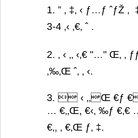
1. ” ‚ ‡‚ ‹ ƒ…ƒ ˆƒŽ ‚  ‡
3-4 ‚‹ ‚€‚ ˆ .
2. ‚ ‹ ‚‚ ‹‚€ "…" Œ‚ ‚ ƒƒ
‚‰‚Œ ˆ‚ ‚ ‹.
3.  ‹ ‚‚Œ €ƒ €
… €‚‚Œ, €‹‚ ‰ƒ €‚€ …
€‚, ‚ €‚Œ ƒ‚ ‡.