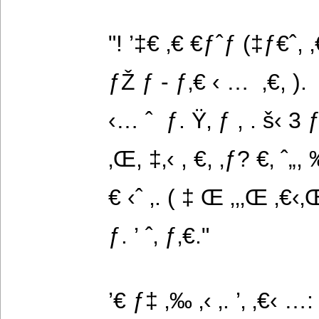
"! ’‡€ ‚€ €ƒˆƒ (‡ƒ€ˆ, ‚€
ƒŽ ƒ - ƒ‚€ ‹ …  ‚€, ). 
‹… ˆ  ƒ. Ÿ‚ ƒ , . š‹ 3 ƒ
‚Œ, ‡‚‹ , €, ‚ƒ? €‚ ˆ„, 
€ ‹ˆ ‚. ( ‡ Œ ‚‚‚Œ ‚€‹‚
ƒ. ’ ˆ‚ ƒ‚€."
’€ ƒ‡ ‚‰ ‚‹ ‚. ’‚ ‚€‹ …: