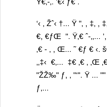
Ÿ€‚-‚. ’€‹ ƒ€ .
‘‹ ‚ Žˆ‹ †... Ÿ "‚ , ‡‚ , ‡
€, €ƒŒ  ". Ÿ‚€ ˆ-‚‚... ’,
‚€ - ‚ , Œ... ˜ €ƒ € ‹
‚‚‡‹  €‚...  ‡€ ‚€ ‚ ‚Œ ‚
"ŽŽ‰" ƒ, ‚ "‘". Ÿ ... "
ƒ‚...