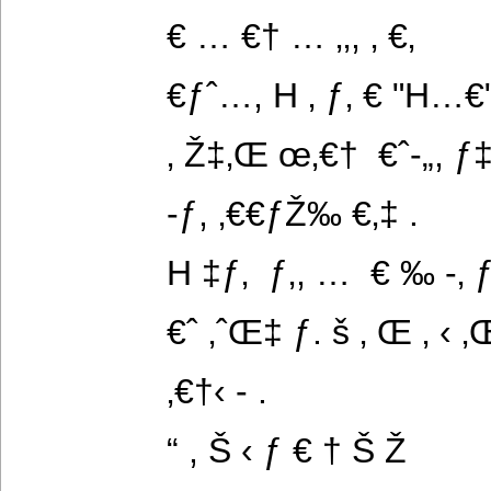
€ … €† … ‚‚, ‚ €‚
€ƒˆ…, H ‚ ƒ‚ € "H…€"
‚ Ž‡‚Œ œ‚€†  €ˆ-„, ƒ‡
-ƒ, ‚€€ƒŽ‰ €‚‡ .
H ‡ƒ‚  ƒ‚, …  € ‰ -‚ 
€ˆ ‚ˆŒ‡ ƒ. š ‚ Œ ‚ ‹ ‚
‚€†‹ - .
“ , Š ‹ ƒ € † Š Ž