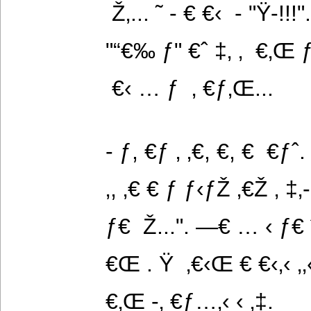
 Ž‚... ˜ - € €‹  - "Ÿ-!!!".
"“€‰ ƒ" €ˆ ‡‚ ‚  €‚Œ ƒ ƒ‚.
 €‹ … ƒ  ‚ €ƒ‚Œ...
- ƒ, €ƒ ‚ ‚€, €, €  €ƒˆ. 
‚, ‚€ € ƒ ƒ‹ƒŽ ‚€Ž ‚ ‡‚-‚
ƒ€  Ž...". —€ … ‹ ƒ€ 
€Œ . Ÿ  ‚€‹Œ € €‹‚‹ ‚‚‹
€‚Œ -‚ €ƒ…‚‹ ‹ ‚‡.