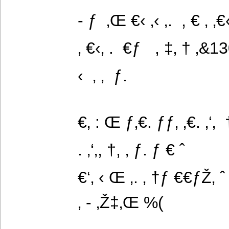
- ƒ  ‚Œ €‹ ‚‹ ‚.  , € ‚ ‚€
‚ €‹‚ .  €ƒ   , ‡‚ † ‚
‹  ‚ ‚  ƒ.
€‚ : Œ ƒ‚€. ƒƒ‚ ‚€. ‚‘‚  
. ‚‘‚, †, ‚ ƒ. ƒ € ˆ
€‘‚ ‹ Œ ‚. ‚ †ƒ €€ƒŽ‚ ˆ
‚ - ‚Ž‡‚Œ %(