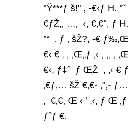
"Ÿ***ƒ š!" , -€‹ƒ H. "˜
€ƒŽ‚, …‚  ‹, €‚€", ƒ H
"“  ‚ ƒ ‚ šŽ?, -€ ƒ‰‚Œ
€‹ € ‚ , ‚Œ„ƒ ‚‹ , ‚, ‚ ‚
€‹, ƒ‡ˆ  ƒ ŒŽ  , ‚‹ € ƒ 
‚€ƒ‚… šŽ €‚€- ‚",- ƒ
‚  €‚€, Œ ‹ ‘ ‚‹, ƒ Œ 
ƒˆƒ €.