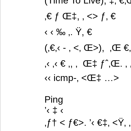
(Time To Live), ‡‚ €‚Œ 
‚€ ƒ Œ‡, ‚ <> ƒ‚ €
‹ ‹ ‰ ‚. Ÿ, €
(‚€‚‹ - ‚ <‚ Œ>),  ‚Œ €‚
‚‹ ‚‹ € ‚, ‚  Œ‡ ƒˆ‚Œ. ‚ 
‹‹ icmp-‚ <Œ‡ …>
Ping
’‹ ‡ ‹
‚ƒ† < ƒ€>. ’‹ €‡‚ <Ÿ‚ ‚‹