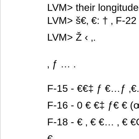
LVM> their longitude
LVM> š€‚ €: † ‚ F-22 
LVM> Ž ‹ ‚.
‚ ƒ … .
F-15 - €€‡ ƒ €…ƒ ‚€
F-16 - 0 € €‡ ƒ€ € (
F-18 - € ‚ € €… ‚ € €Œ
€… ‚.