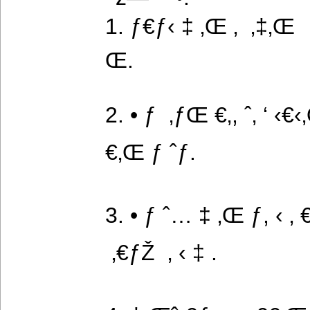
1. ƒ€ƒ‹ ‡ ‚Œ ‚  ‚‡‚Œ 
Œ.
2. • ƒ  ‚ƒŒ €‚, ˆ‚ ‘ ‹€
€‚Œ ƒ ˆƒ.
3. • ƒ ˆ… ‡ ‚Œ ƒ, ‹ ‚ 
 ‚€ƒŽ  ‚ ‹ ‡ .