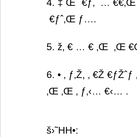
4. ‡ Œˆ €ƒ‚  … €€‚Œ 
 €ƒˆ‚Œ ƒ….
5. ž‚ € … € ‚Œ  ‚Œ 
6. • ‚ ƒ‚Ž, ‚ €Ž €ƒŽˆƒ
‚Œ ‚Œ ‚ ƒ‚‹… €‹… .
š›˜HH•: