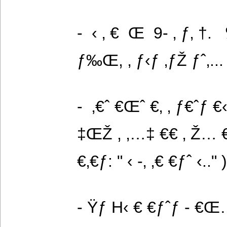
-  ‹ ‚ €  Œ  9- ‚ ƒ‚ †. 
ƒ‰Œ, ‚ ƒ‹ƒ ‚ƒŽ ƒˆ‚... Ÿ‚
-  ‚€ˆ €Œˆ €‚ ‚ ƒ€ˆƒ 
‡ŒŽ , ‚…‡ €€ ‚ Ž… €.
€‚€ƒ: " ‹ -‚ ‚€ €ƒˆ ‹.." 
- Ÿƒ H‹ € €ƒˆƒ - €Œ…