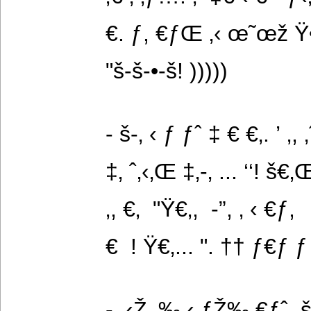
€. ƒ, €ƒŒ ‚‹ œ˜œž Ÿ•
"š-š-•-š! )))))
- š-‚ ‹ ƒ ƒˆ ‡ € €‚. ’ ‚, 
‡‚ ˆ‚‹‚Œ ‡‚-‚ ... ‘‘! š€‚Œ 
‚, €‚  "Ÿ€‚,  -”, ‚ ‹ €ƒ,
€  ! Ÿ€‚... ". †† ƒ€ƒ ƒ
-  ‹Ž‚ ‰ ‹ ƒŽ‰ €ƒˆ. š