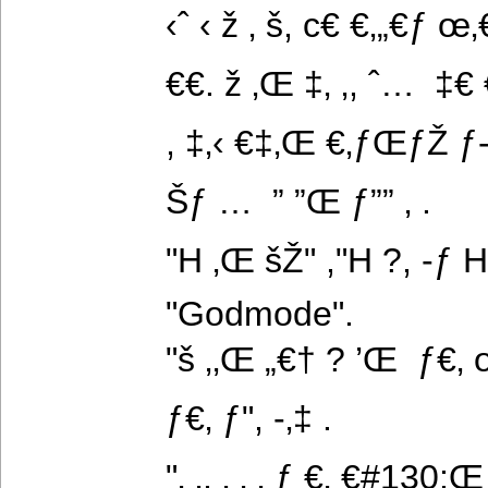
‹ˆ ‹ ž ‚ š, c€ €‚„€ƒ œ‚€†‹
€€. ž ‚Œ ‡‚ ‚, ˆ…  ‡€
, ‡‚‹ €‡‚Œ €‚ƒŒƒŽ ƒ
Šƒ …  ” ”Œ ƒ”” ‚ .
"H ‚Œ šŽ" ,"H ?, -ƒ H
"Godmode".
"š ‚‚Œ „€† ? ’Œ  ƒ€‚ 
ƒ€‚ ƒ", -‚‡ .
"‚ ‚, ‚ ‚ ‚ ƒ €‚ €#130