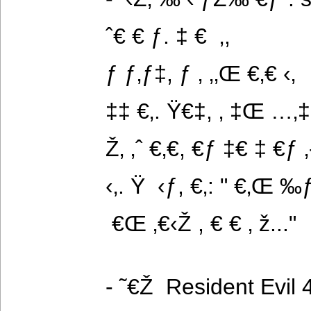
ˆ€ € ƒ. ‡ €  ‚,
ƒ ƒ‚ƒ‡, ƒ ‚ ‚‚Œ €‚€ ‹‚
‡‡ €‚. Ÿ€‡, ‚ ‡Œ …‚‡
Ž‚ ‚ˆ €‚€, €ƒ ‡€ ‡ €ƒ ‚
‹‚. Ÿ  ‹ƒ, €‚: " €‚Œ 
 €Œ ‚€‹Ž , € € ‚ ž..."
- ˜€Ž  Resident Evil