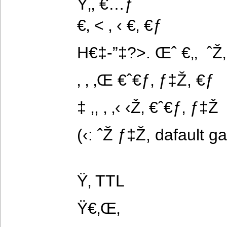
Ÿ‚‚ €…ƒ
€‚ < ‚ ‹ €‚ €ƒ
H€‡-”‡?>. Œˆ €‚‚  ˆ
‚ ‚ ‚Œ €ˆ€ƒ‚ ƒ‡Ž, €ƒ   
‡ ‚, ‚ ‚‹ ‹Ž‚ €ˆ€ƒ‚ ƒ‡Ž
(‹: ˆŽ ƒ‡Ž, dafault g
Ÿ‚ TTL
Ÿ€‚Œ‚