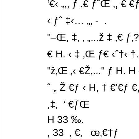
‘€‹ „‚, ƒ ‚€ ƒˆŒ ‚, € 
‹ ƒˆ ‡‹… „‚ -  .
"–Œ, ‡‚ ‚ „...ž ‡ ‚€ ƒ‚?
€ H. ‹ ‡ ‚Œ ƒ€ ‹ˆ†‹ †.
"ž‚Œ ‚‹ €Ž‚..." ƒ H. H ‹
ˆ „ Ž €ƒ ‹ H, † €‘€ƒ €,
,‡‚  ‘ €ƒŒ
H 33 ‰.
, 33  ‚ €‚   œ‚€†ƒ