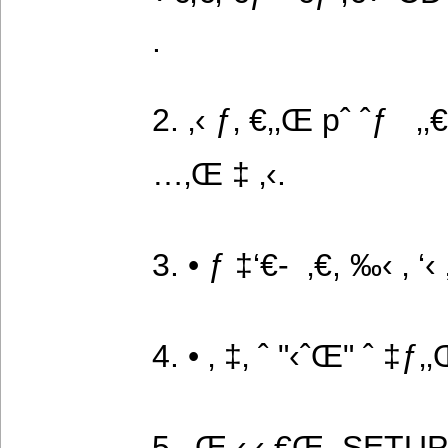
.
2. ‚‹ ƒ‚ €‚‚Œ pˆ ˆƒ   ‚‚
…‚Œ ‡ ‚‹.
3. • ƒ ‡‘€-  ‚€, ‰‹ ‚ ‘‹
4. • ‚ ‡‚ ˆ "‹ˆŒ" ˆ ‡ƒ
5. ‚Œ ‹‚‹ €Œ  SETUP` €