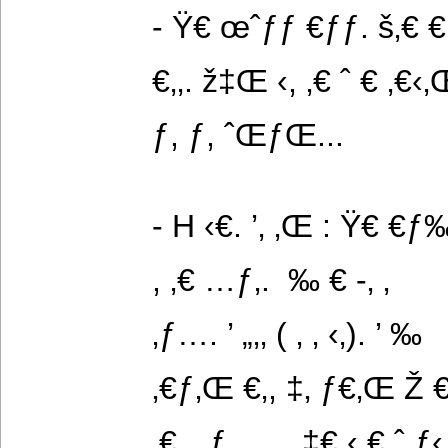
- Ÿ€ œˆƒƒ €ƒƒ. š‚€ €
€‚‚. ž‡Œ ‹, ‚€ ˆ € ‚€‹‚
ƒ, ƒ, ˆŒƒŒ...
- H ‹€. ’‚ ‚Œ : Ÿ€ €ƒ‰
, ‚€ …ƒ‚.  ‰ € -‚ ‚
‚ƒ…. ’ „‚‚ ( ‚ ‚ ‹‚). ’ ‰ 
‚€ƒ‚Œ €‚, ‡‚ ƒ€‚Œ Ž 
‚€ ‚ ‚ƒ…. ‚  ‡€ ‹ € ˆ ƒ