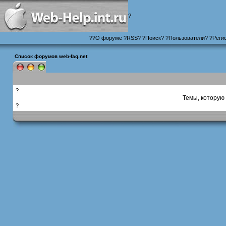
?
?
?
О форуме
?
RSS
?
?
Поиск
? ?
Пользователи
? ?
Реги
Список форумов web-faq.net
?
Темы, которую 
?