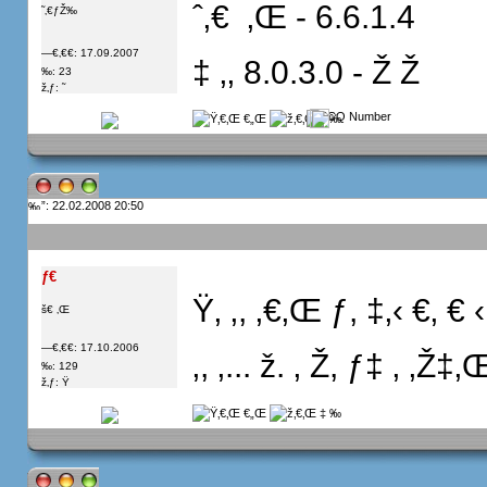
ˆ‚€  ‚Œ - 6.6.1.4
˜‚€ƒŽ‰
—€‚€€: 17.09.2007
‡ ‚‚ 8.0.3.0 - Ž Ž
‰: 23
ž‚ƒ: ˜
”: 22.02.2008 20:50
ƒ€
Ÿ‚ ‚, ‚€‚Œ ƒ, ‡‚‹ €‚ € ‹
š€ ‚Œ
—€‚€€: 17.10.2006
‚, ‚... ž. ‚ Ž, ƒ‡ ‚ ‚Ž‡
‰: 129
ž‚ƒ: Ÿ