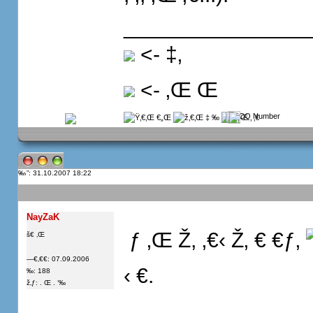
_______________
<- ‡‚ 
<- ‚Œ Œ
”: 31.10.2007 18:22
NayZaK
 ƒ ‚Œ Ž, ‚€‹ Ž‚ € €ƒ‚
š€ ‚Œ
—€‚€€: 07.09.2006
‹ €.
‰: 188
ž‚ƒ: . Œ . ‘‰
_______________