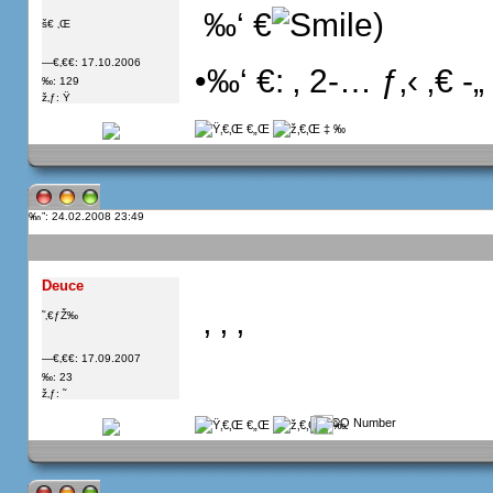
 ‰‘ €
)
š€ ‚Œ
—€‚€€: 17.10.2006
•‰‘ €: ‚ 2-… ƒ‚‹ ‚€ -„
‰: 129
ž‚ƒ: Ÿ
”: 24.02.2008 23:49
Deuce
 ‚ ‚ ‚
˜‚€ƒŽ‰
—€‚€€: 17.09.2007
‰: 23
ž‚ƒ: ˜