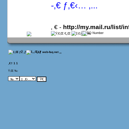
-‚€ ƒ‚€‹… ‚...
‚ € -
http://my.mail.ru/list/in
 „€ƒ web-faq.net
„‚
‚€†
1
1
Ÿ‚Œ ‰: