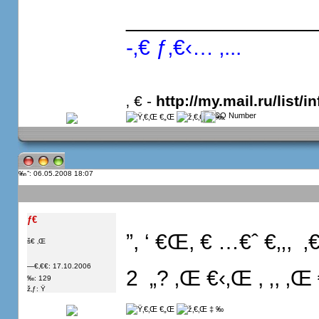
_______________
-‚€ ƒ‚€‹… ‚...
‚ € -
http://my.mail.ru/list/in
”: 06.05.2008 18:07
ƒ€
”, ‘ €Œ, € …€ˆ €‚‚,  ‚€
š€ ‚Œ
—€‚€€: 17.10.2006
2  „? ‚Œ €‹‚Œ , ‚, ‚
‰: 129
ž‚ƒ: Ÿ