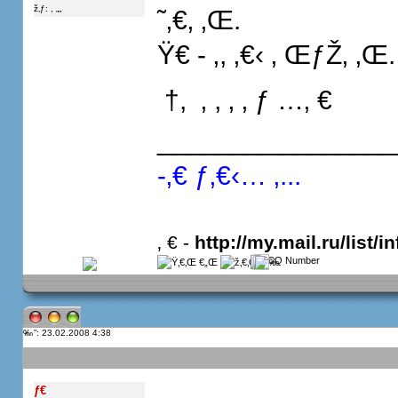
ž‚ƒ: , „„
˜‚€‚ ‚Œ.
Ÿ€ - ‚, ‚€‹ ‚ ŒƒŽ‚ ‚Œ.
 †,  ‚ , ‚ ‚ ƒ …‚ €
_______________
-‚€ ƒ‚€‹… ‚...
‚ € -
http://my.mail.ru/list/in
”: 23.02.2008 4:38
ƒ€