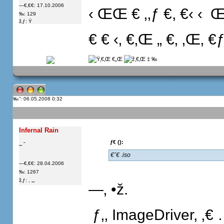
—€‚€€: 17.10.2006
‹ ŒŒ € ‚‚ƒ €, €‹ ‹  Œ
‰: 129
ž‚ƒ: Ÿ
€ € ‹‚ €‚Œ „ €‚ ‚Œ‚ €ƒ 
”: 06.05.2008 0:32
Infernal Rain
ƒ€ ():
„„ “
€ˆ€ .iso
—€‚€€: 28.04.2006
‰: 1267
ž‚ƒ: , „„
—‚ •ž.
 ƒ‚‚ ImageDriver, ‚€ …‚