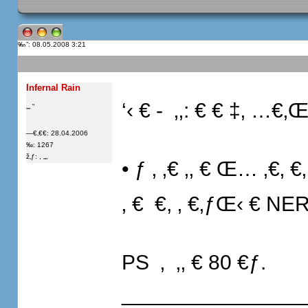
”: 08.05.2008 3:21
Infernal Rain
‘‹ € -  ‚‚: € € ‡‚ …€‚Œ 
„„ “
—€‚€€: 28.04.2006
‰: 1267
ž‚ƒ: , „„
• ƒ ‚ ‚€ ‚‚ € Œ… ‚€‚ €‚ 
‚ €  €, ‚ €‚ƒŒ‹ € NERO 
PS  ‚  ‚‚ € 80 €ƒ.
_______________