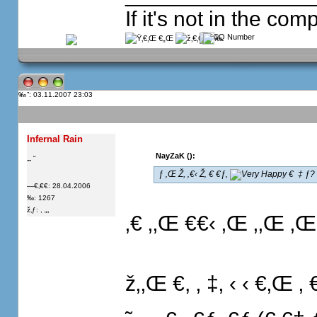
If it's not in the com
”: 03.11.2007 23:03
Infernal Rain
NayZaK ():
„„ “
 ƒ ‚Œ Ž, ‚€‹ Ž‚ € €ƒ‚
€  ‡ ƒ? -
—€‚€€: 28.04.2006
‰: 1267
ž‚ƒ: , „„
‚€ ‚‚Œ €€‹ ‚Œ ‚‚Œ ‚Œ
ž‚‚Œ €, ‚ ‡‚ ‹ ‹ €‚Œ ‚ €