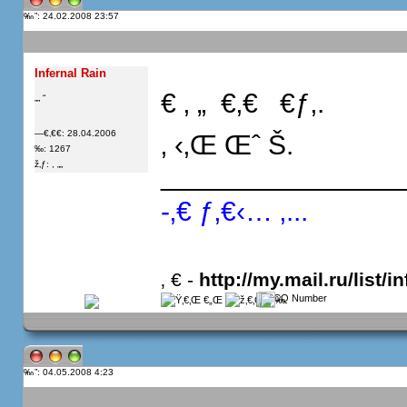
”: 24.02.2008 23:57
Infernal Rain
€ ‚ „  €‚€   €ƒ‚.
„„ “
—€‚€€: 28.04.2006
‚ ‹‚Œ Œˆ Š.
‰: 1267
ž‚ƒ: , „„
_______________
-‚€ ƒ‚€‹… ‚...
‚ € -
http://my.mail.ru/list/in
”: 04.05.2008 4:23