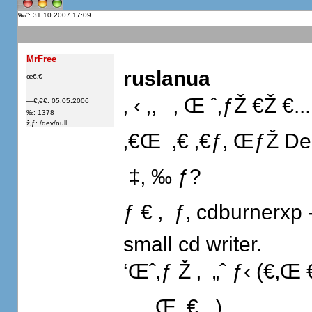
”: 31.10.2007 17:09
MrFree
ruslanua
œ€‚€
‚ ‹ ‚,   ‚ Œ ˆ‚ƒŽ €Ž €...
—€‚€€: 05.05.2006
‰: 1378
ž‚ƒ: /dev/null
‚€Œ  ‚€ ‚€ƒ‚ ŒƒŽ Dee
 ‡‚ ‰ ƒ?
ƒ € ‚  ƒ‚ cdburnerx
small cd writer.
‘Œˆ‚ƒ Ž ‚  „ˆ ƒ‹ (€‚Œ €
, ‚, ‚Œ ‚€...).