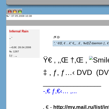
”: 07.05.2008 10:38
Infernal Rain
ƒ€ ():
„„ “
”, ‘ €Œ, € …€ˆ €‚‚,  ‚€ ‚  ‰ŒŽ daemon ƒ‚. € "ˆ
—€‚€€: 28.04.2006
‰: 1267
ž‚ƒ: , „„
Ÿ€ ‚ ‚‚Œ †‚Œ ‚
‡ , ƒ‚ ƒ…‹ DVD  (DVD9
_________________
-‚€ ƒ‚€‹… ‚...
‚ € -
http://my.mail.ru/list/in