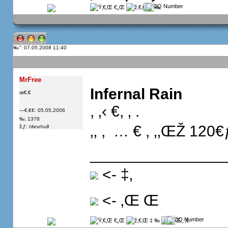
”: 07.05.2008 11:40
MrFree
Infernal Rain
œ€‚€
, ‚‹ €, ‚ .
—€‚€€: 05.05.2006
‰: 1378
‚‚ ,  … € , ‚‚ŒŽ 120€
ž‚ƒ: /dev/null
_______________
<- ‡‚ 
<- ‚Œ Œ