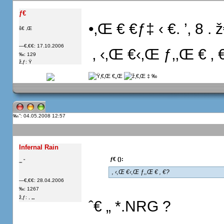
ƒ€
•‚Œ € €ƒ‡ ‹ €. ’‚ 8 .
š€ ‚Œ
—€‚€€: 17.10.2006
 ‚ ‹‚Œ €‹‚Œ ƒ‚‚Œ € ‚
‰: 129
ž‚ƒ: Ÿ
”: 04.05.2008 12:57
Infernal Rain
ƒ€ ():
„„ “
 ‚ ‹‚Œ €‹‚Œ ƒ‚‚Œ € ‚ €?
—€‚€€: 28.04.2006
‰: 1267
ž‚ƒ: , „„
ˆ€ „ *.NRG ?