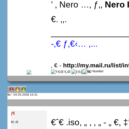
’ ‚ Nero …‚ ƒ‚‚
Nero 
€. ‚‚.
_______________
-‚€ ƒ‚€‹… ‚...
‚ € -
http://my.mail.ru/list/in
”: 04.05.2008 16:31
ƒ€
€ˆ€ .iso, „ , ‚ „ - „ €, ‡
š€ ‚Œ