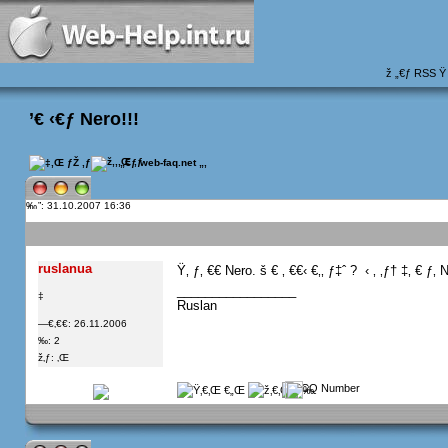
ž „€ƒ
RSS
Ÿ
’€ ‹€ƒ Nero!!!
 „€ƒ web-faq.net
„‚
”: 31.10.2007 16:36
ruslanua
Ÿ‚ ƒ‚ €€ Nero. š € ‚ €€‹ €‚‚ ƒ‡ˆ ?  ‹ ‚ ‚ƒ† ‡‚ € 
_________________
‡
Ruslan
—€‚€€: 26.11.2006
‰: 2
ž‚ƒ: ‚Œ