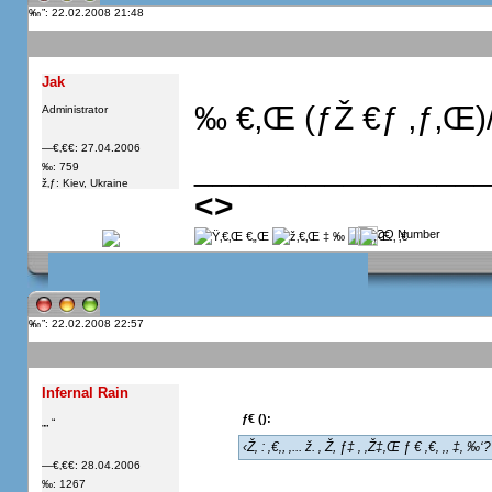
”: 22.02.2008 21:48
Jak
‰ €‚Œ (ƒŽ €ƒ ‚ƒ‚Œ)/€€
Administrator
—€‚€€: 27.04.2006
_______________
‰: 759
ž‚ƒ: Kiev, Ukraine
<
>
”: 22.02.2008 22:57
Infernal Rain
ƒ€ ():
„„ “
‹Ž‚ : ‚€‚, ‚... ž. ‚ Ž, ƒ‡ ‚ ‚Ž‡‚Œ ƒ € ‚€‚ ‚, ‡‚ ‰‘?
—€‚€€: 28.04.2006
‰: 1267