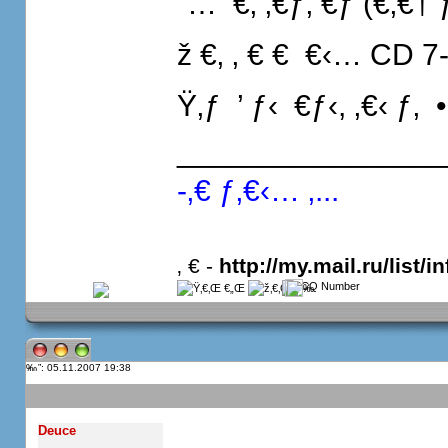
˜…  €‚ ‚€ƒ‚ €ƒ (€‚€† ƒ).
ž €‚ ‚ € €  €‹… CD 7
Ÿ‚ƒ  ’ ƒ‹  €ƒ‹, ‚€‹ ƒ‚ 
_______________
-‚€ ƒ‚€‹… ‚...
‚ € -
http://my.mail.ru/list/in
”: 05.11.2007 19:38
Deuce