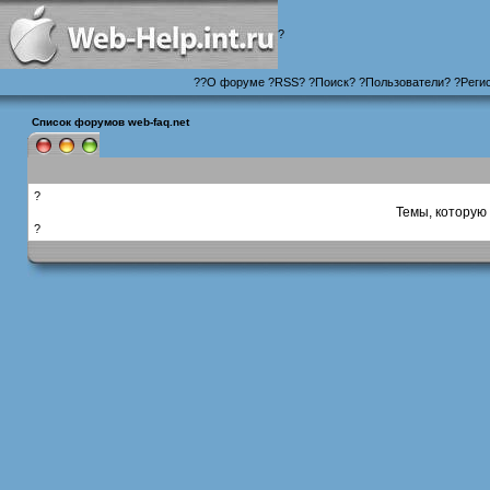
?
?
?
О форуме
?
RSS
?
?
Поиск
? ?
Пользователи
? ?
Реги
Список форумов web-faq.net
?
Темы, которую 
?