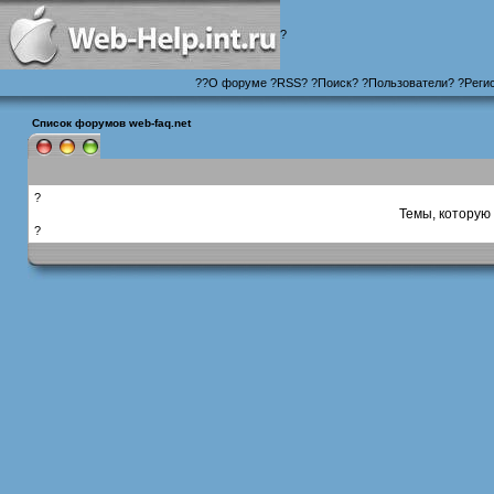
?
?
?
О форуме
?
RSS
?
?
Поиск
? ?
Пользователи
? ?
Реги
Список форумов web-faq.net
?
Темы, которую 
?