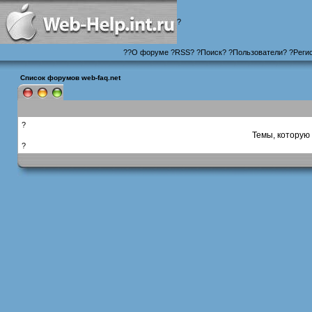
?
?
?
О форуме
?
RSS
?
?
Поиск
? ?
Пользователи
? ?
Реги
Список форумов web-faq.net
?
Темы, которую 
?