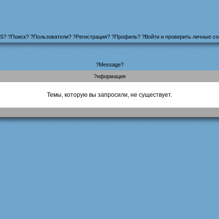
S
?
?
Поиск
? ?
Пользователи
? ?
Регистрация
?
?
Профиль
? ?
Войти и проверить личные с
?Message?
?нформация
Темы, которую вы запросили, не существует.