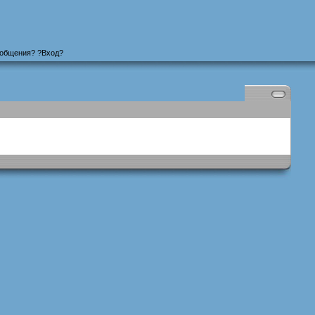
ообщения
? ?
Вход
?