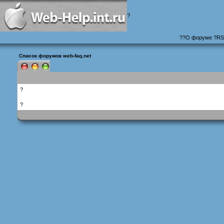
?
?
?
О форуме
?
RS
Список форумов web-faq.net
?
?