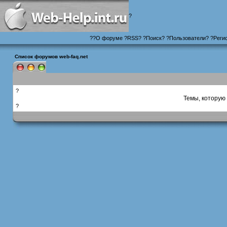
?
?
?
О форуме
?
RSS
?
?
Поиск
? ?
Пользователи
? ?
Реги
Список форумов web-faq.net
?
Темы, которую 
?