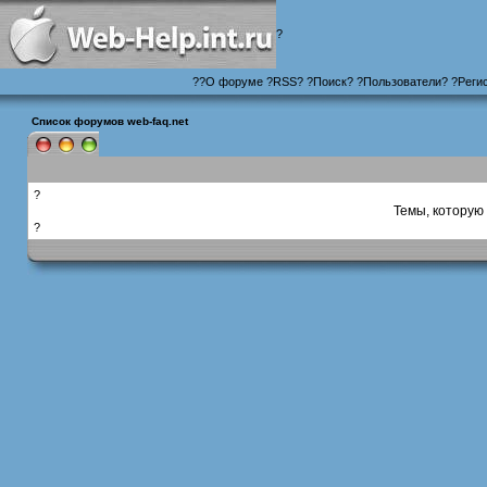
?
?
?
О форуме
?
RSS
?
?
Поиск
? ?
Пользователи
? ?
Реги
Список форумов web-faq.net
?
Темы, которую 
?