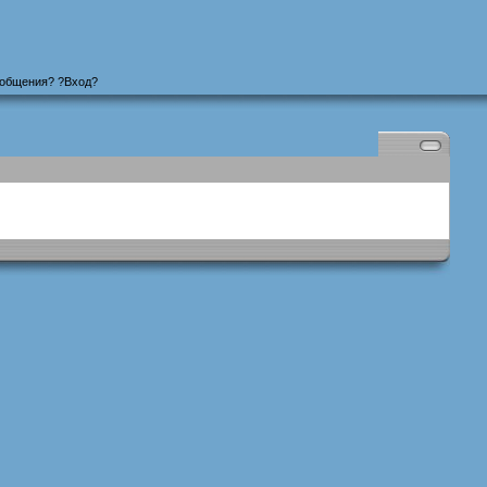
ообщения
? ?
Вход
?