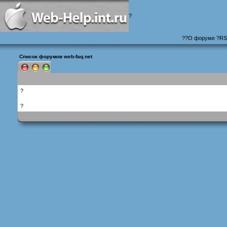
?
?
?
О форуме
?
RS
Список форумов web-faq.net
?
?