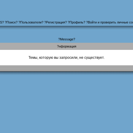
S
?
?
Поиск
? ?
Пользователи
? ?
Регистрация
?
?
Профиль
? ?
Войти и проверить личные с
?Message?
?нформация
Темы, которую вы запросили, не существует.