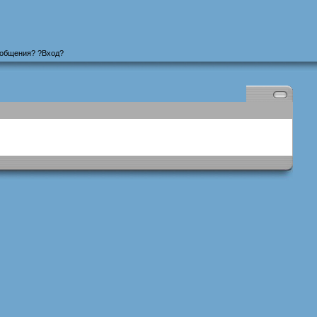
ообщения
? ?
Вход
?