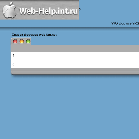
?
?
?
О форуме
?
RS
Список форумов web-faq.net
?
?