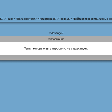
S
?
?
Поиск
? ?
Пользователи
? ?
Регистрация
?
?
Профиль
? ?
Войти и проверить личные с
?Message?
?нформация
Темы, которую вы запросили, не существует.