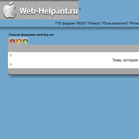
?
?
?
О форуме
?
RSS
?
?
Поиск
? ?
Пользователи
? ?
Реги
Список форумов web-faq.net
?
Темы, которую 
?