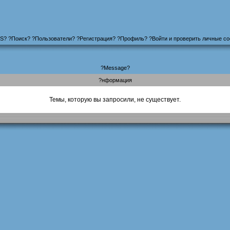
S
?
?
Поиск
? ?
Пользователи
? ?
Регистрация
?
?
Профиль
? ?
Войти и проверить личные с
?Message?
?нформация
Темы, которую вы запросили, не существует.