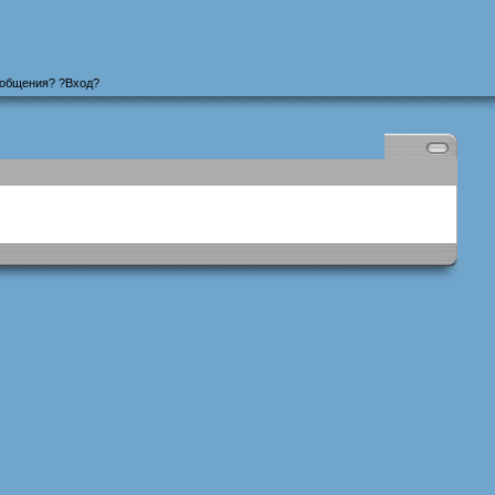
ообщения
? ?
Вход
?