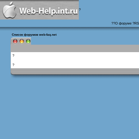
?
?
?
О форуме
?
RS
Список форумов web-faq.net
?
?