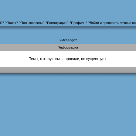
S
?
?
Поиск
? ?
Пользователи
? ?
Регистрация
?
?
Профиль
? ?
Войти и проверить личные с
?Message?
?нформация
Темы, которую вы запросили, не существует.