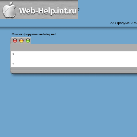
?
?
?
О форуме
?
RS
Список форумов web-faq.net
?
?