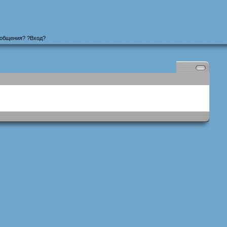
ообщения
? ?
Вход
?