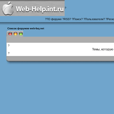
?
?
?
О форуме
?
RSS
?
?
Поиск
? ?
Пользователи
? ?
Реги
Список форумов web-faq.net
?
Темы, которую 
?