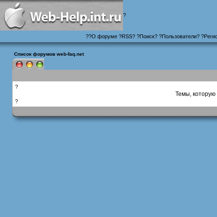
?
?
?
О форуме
?
RSS
?
?
Поиск
? ?
Пользователи
? ?
Реги
Список форумов web-faq.net
?
Темы, которую 
?