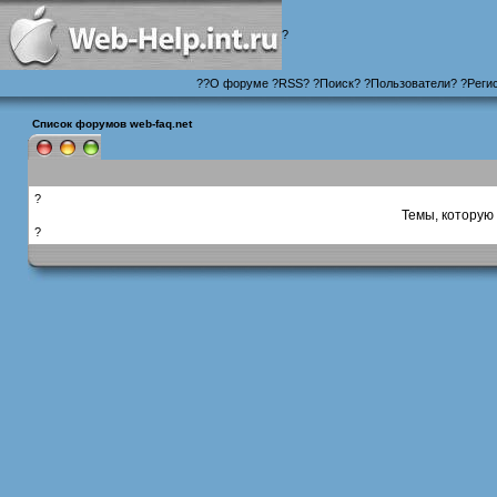
?
?
?
О форуме
?
RSS
?
?
Поиск
? ?
Пользователи
? ?
Реги
Список форумов web-faq.net
?
Темы, которую 
?