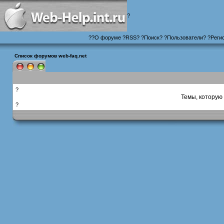
?
?
?
О форуме
?
RSS
?
?
Поиск
? ?
Пользователи
? ?
Реги
Список форумов web-faq.net
?
Темы, которую 
?