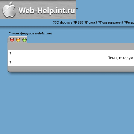
?
?
?
О форуме
?
RSS
?
?
Поиск
? ?
Пользователи
? ?
Реги
Список форумов web-faq.net
?
Темы, которую 
?