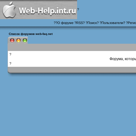
?
?
?
О форуме
?
RSS
?
?
Поиск
? ?
Пользователи
? ?
Реги
Список форумов web-faq.net
?
Форума, котор
?