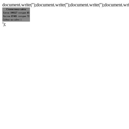
document.write('');document.write('');document.write('');document.writ
Статистика сайта
Хитов:
199327
сегодня:
85
Хостов:
87481
сегодня:
72
Сейчас на сайте: 1
');