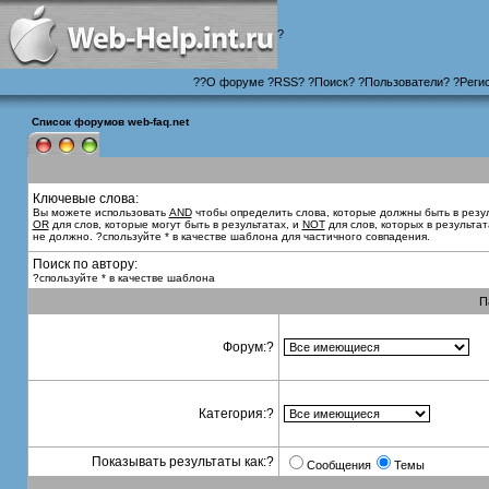
?
?
?
О форуме
?
RSS
?
?
Поиск
? ?
Пользователи
? ?
Реги
Список форумов web-faq.net
Ключевые слова:
Вы можете использовать
AND
чтобы определить слова, которые должны быть в резул
OR
для слов, которые могут быть в результатах, и
NOT
для слов, которых в результат
не должно. ?спользуйте * в качестве шаблона для частичного совпадения.
Поиск по автору:
?спользуйте * в качестве шаблона
П
Форум:?
Категория:?
Показывать результаты как:?
Сообщения
Темы