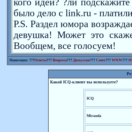
кого идеи? ?ли подскажите
было дело с link.ru - платили
P.S. Раздел юмора возражда
девушка! Может это скаже
Вообщем, все голосуем!
Навигация: ???
Ответы
???
Вопросы
???
Дискуссия
???
Совет
???
WWW
???
Ю
Ре
Какой ICQ-клиент вы используете?
ICQ
Miranda