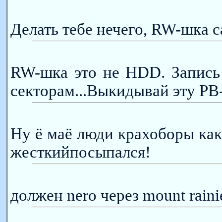
Делать тебе нечего, RW-шка с
RW-шка это не HDD. Запись 
секторам...Выкидывай эту РВ-
Ну ё маё люди крахоборы как
жесткийпосыпался!
должен nero через mount raini