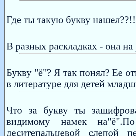
Где ты такую букву нашел??!! 
В разных раскладках - она н
Букву "ё"? Я так понял? Ее о
в литературе для детей младш
Что за букву ты зашифров
видимому намек на"ё".П
деситепальцевой слепой п