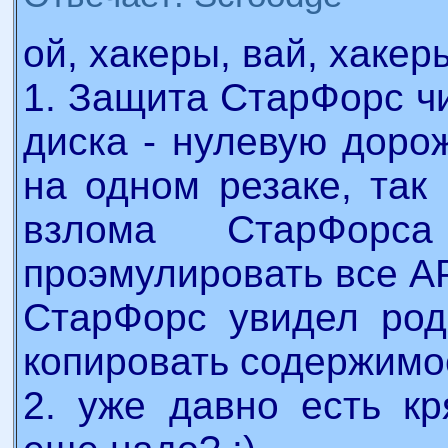
ой, хакеры, вай, хакеры :
1. Защита СтарФорс чи
диска - нулевую дорож
на одном резаке, так
взлома СтарФорс
проэмулировать все AP
СтарФорс увидел род
копировать содержимое
2. уже давно есть кр