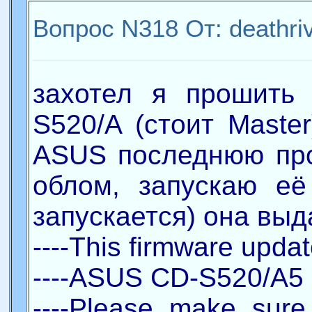
Вопрос N318 От:
deathri
захотел я прошить
S520/A (стоит Maste
ASUS последнюю пр
облом, запускаю е
запускается) она выд
----This firmware updat
----ASUS CD-S520/A5
----Please make sure