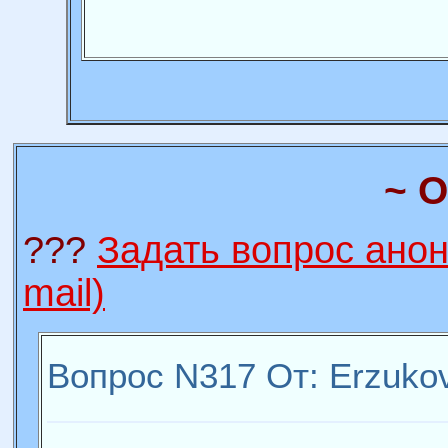
~ О
???
Задать вопрос анон
mail)
Вопрос N317 От: Erzukov