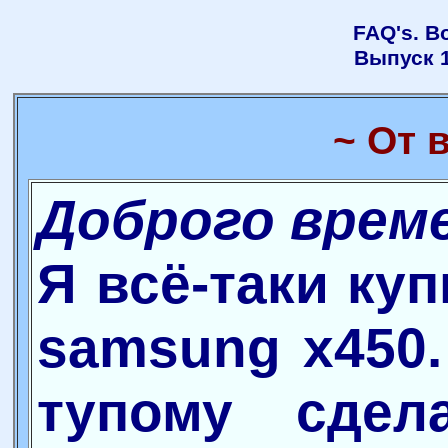
FAQ's. В
Выпуск 1
~ От 
Доброго време
Я всё-таки куп
samsung x450.
тупому сдел