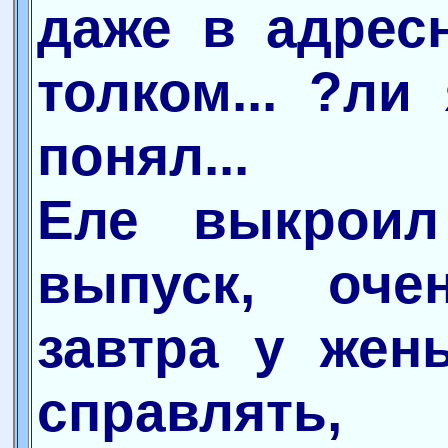
даже в адрес
толком... ?ли
понял...
Еле выкроил
выпуск, оче
завтра у жен
справлять,