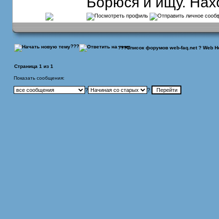
Борюся и ищу. Нахо
???
???
Список форумов web-faq.net
?
Web He
Страница
1
из
1
Показать сообщения:
?
?