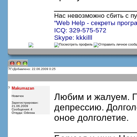
_______________
Нас невозможно сбить с пут
"Web Help - секреты прогр
ICQ: 329-575-572
Skype: kkkilll
?
Добавлено: 22.06.2009 0:25
?
Makumazan
Любим и жалуем. 
Новичок
Зарегистрирован:
депрессию. Долгол
21.06.2009
Сообщения: 4
Откуда: Odessa
оное долголетие.
_______________