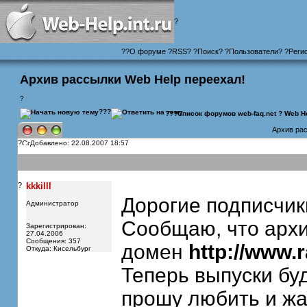
?
?
?
О форуме
?
RSS
?
?
Поиск
? ?
Пользователи
? ?
Реги
Архив рассылки Web Help переехал!
?
???
???
Список форумов web-faq.net
?
Web He
Архив рас
?
Добавлено: 22.08.2007 18:57
?
kkkilll
Дорогие подписчик
Администратор
Сообщаю, что архи
Зарегистрирован:
27.04.2006
Сообщения: 357
домен
http://www.
Откуда: Кисельбург
Теперь выпуски бу
прошу любить и жа