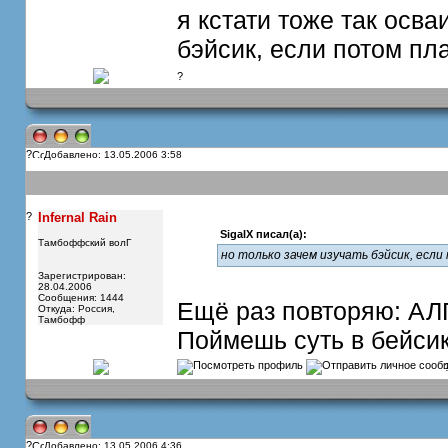
я кстати тоже так осв
бэйсик, если потом пл
?
?
Добавлено: 13.05.2006 3:58
?
Infernal Rain
SigalX писал(а):
Тамбоффский волГ
но только зачем изучать бэйсик, есл
Зарегистрирован:
28.04.2006
Сообщения: 1444
Ещё раз повторяю: А
Откуда: Россия,
Тамбофф
Поймешь суть в бейсик
?
Добавлено: 13.05.2006 4:36