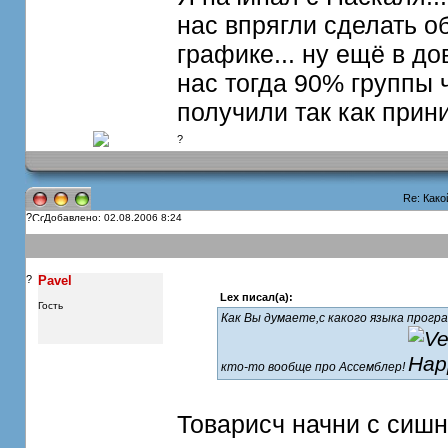
нас впрягли сделать 
графике... ну ещё в до
нас тогда 90% группы 
получили так как прин
?
Re: Како
?
Добавлено: 02.08.2006 8:24
?
Pavel
Lex писал(а):
Гость
Как Вы думаете,с какого языка прог
кто-то вообще про Ассемблер!
Товарисч начни с сишни