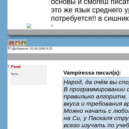
основы и смогеш писать
это же язык среднего у
потребуется!! в сишни
?
?
Добавлено: 02.08.2006 8:25
?
Pavel
Vampiressa писал(а):
Гость
Народ, да очём вы спо
В программировании 
правильно алгоритм, 
вкуса и требования в
Можно начать с любо
на Си, у Паскаля стр
всего изучать по уче