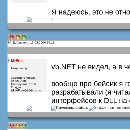
Я надеюсь, это не отн
?
?
Добавлено: 13.05.2006 16:18
?
MrFree
vb.NET не видел, а в 
Модератор
Зарегистрирован:
05.05.2006
вообще про бейсик я го
Сообщения: 1525
Откуда:
разрабатывали (я чита
jid:
MrFree@jabbus.org
интерфейсов к DLL на 