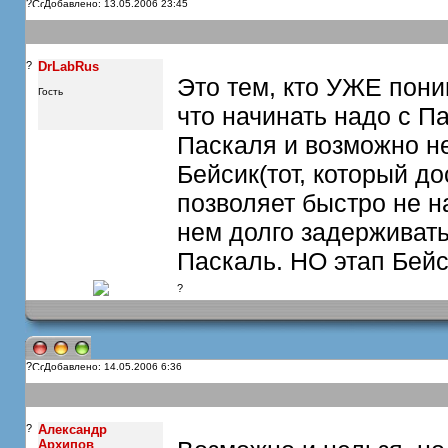
?
Добавлено: 13.05.2006 23:45
?
DrLabRus
Это тем, кто УЖЕ пони
Гость
что начинать надо с Па
Паскаля и возможно не
Бейсик(тот, который до
позволяет быстро не 
нем долго задерживать
Паскаль. НО этап Бейс
?
?
Добавлено: 14.05.2006 6:36
?
Александр
Архипов