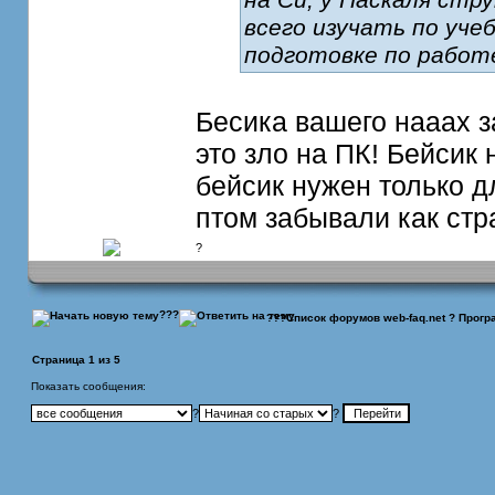
всего изучать по уче
подготовке по работ
Бесика вашего нааах з
это зло на ПК! Бейсик 
бейсик нужен только дл
птом забывали как ст
?
???
???
Список форумов web-faq.net
?
Прогр
Страница
1
из
5
Показать сообщения:
?
?