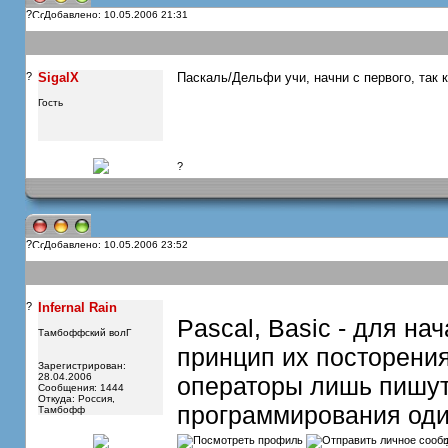
?
Добавлено: 10.05.2006 21:31
?
SigalX
Паскаль/Дельфи учи, начни с первого, так 
Гость
?
?
Добавлено: 10.05.2006 23:52
?
Infernal Rain
Pascal, Basic - для на
Тамбоффский волГ
принцип их посторения.
Зарегистрирован:
28.04.2006
операторы лишь пишуть
Сообщения: 1444
Откуда: Россия,
программирования од
Тамбофф