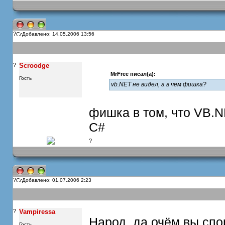
?
Добавлено: 14.05.2006 13:56
?
Scroodge
MrFree писал(а):
Гость
vb.NET не видел, а в чем фишка?
фишка в том, что VB.N
C#
?
?
Добавлено: 01.07.2006 2:23
?
Vampiressa
Народ, да очём вы спор
Гость