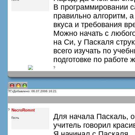
В программировании с
правильно алгоритм, а
вкуса и требования вр
Можно начать с любог
на Си, у Паскаля стру
всего изучать по учеб
подготовке по работе 
?
?
Добавлено: 06.07.2006 16:21
?
NecroRomnt
Для начала Паскаль, о
Гость
учитель говорил краси
Я начинал с Паскаля...