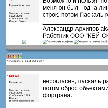
Возможно и нельзя, но
Коренной житель
меня он был - одна лин
строк, потом Паскаль г
Зарегистрирован:
02.05.2006
Сообщения: 166
_________________
Откуда: Питер
Александр Архипов ak
Работник ООО "КЕЙ-С
?
Добавлено: 14.05.2006 7:47
?
MrFree
несогласен, паскаль р
Модератор
потом оброс обьектами
Зарегистрирован:
05.05.2006
фортрана.
Сообщения: 1525
Откуда:
jid:
MrFree@jabbus.org