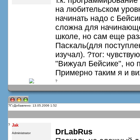
т.к. программирование
на любительском уровне,
начинать надо с Бейси
сложна для начинающе
школе, но сам еще раз
Паскаль(для поступлен
изучал). ?тог: чувств
"Вижуал Бейсике", но 
Примерно таким я и ви
?
?
Добавлено: 13.05.2006 1:52
?
Jak
DrLabRus
Administrator