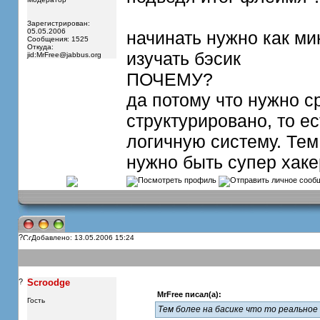
Зарегистрирован:
05.05.2006
начинать нужно как ми
Сообщения: 1525
Откуда:
изучать бэсик
jid:
MrFree@jabbus.org
ПОЧЕМУ?
да потому что нужно с
структурировано, то ес
логичную систему. Тем
нужно быть супер хаке
?
Добавлено: 13.05.2006 15:24
?
Scroodge
MrFree писал(а):
Гость
Тем более на басике что то реальное