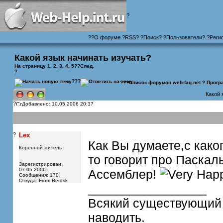
?
?
?
О форуме
?
RSS
?
?
Поиск
? ?
Пользователи
? ?
Реги
Какой язык начинать изучать?
На страницу 1,
2
,
3
,
4
,
5
??
След.
?
???
???
Список форумов web-faq.net
?
Прогр
Какой 
?
Добавлено: 10.05.2006 20:37
?
Lex
Как Вы думаете,с како
Коренной житель
то говорит про Паскал
Зарегистрирован:
07.05.2006
Ассемблер!
Сообщения: 170
Откуда: From Berdsk
_________________
Всякий существующий 
наводить.