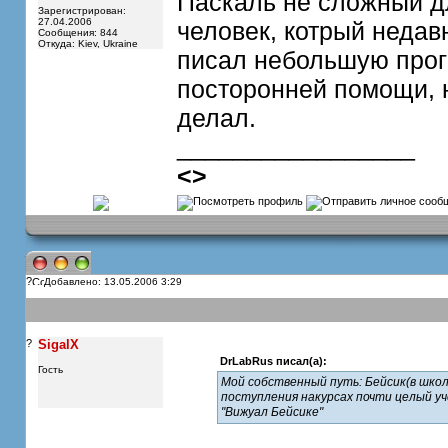
Паскаль не сложный дл
Зарегистрирован:
27.04.2006
человек, котрый недав
Сообщения: 844
Откуда: Kiev, Ukraine
писал небольшую прогр
посторонней помощи, 
делал.
_________________
<
>
?
Добавлено: 13.05.2006 3:29
?
SigalX
DrLabRus писал(а):
Гость
Мой собственный путь: Бейсик(в школе
поступления накурсах почти целый уч
"Вижуал Бейсике"