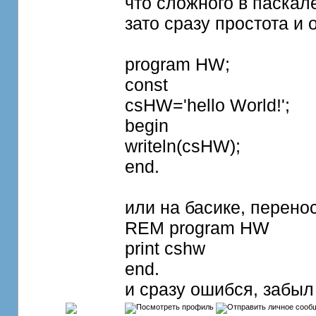
что сложного в паскал
зато сразу простота и
program HW;
const
csHW='hello World!';
begin
writeln(csHW);
end.
или на басике, перено
REM program HW
print cshw
end.
и сразу ошибся, забыл