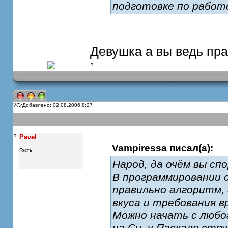
подготовке по работ
Девушка а вы ведь пр
?
?
Добавлено: 02.08.2006 8:27
?
Pavel
Vampiressa писал(а):
Гость
Народ, да очём вы спо
В программировании 
правильно алгоритм, 
вкуса и требования в
Можно начать с любо
на Си, у Паскаля стр