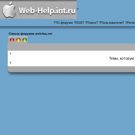
?
?
?
О форуме
?
RSS
?
?
Поиск
? ?
Пользователи
? ?
Реги
Список форумов web-faq.net
?
Темы, которую 
?