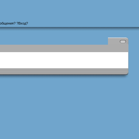
ообщения
? ?
Вход
?