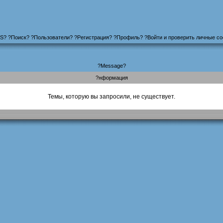
S
?
?
Поиск
? ?
Пользователи
? ?
Регистрация
?
?
Профиль
? ?
Войти и проверить личные с
?Message?
?нформация
Темы, которую вы запросили, не существует.