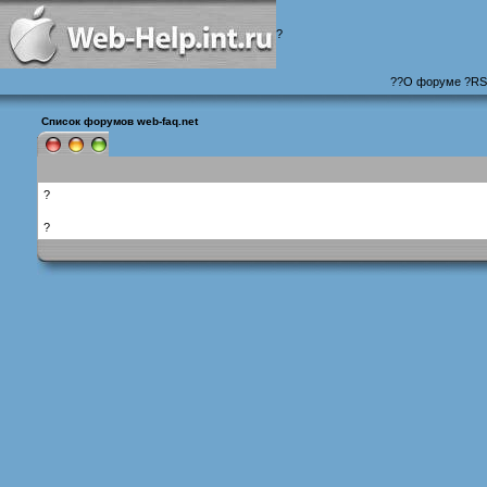
?
?
?
О форуме
?
RS
Список форумов web-faq.net
?
?