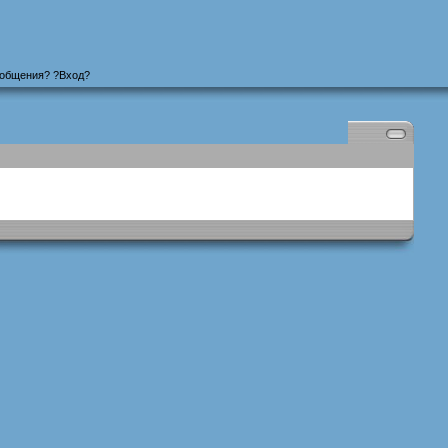
ообщения
? ?
Вход
?