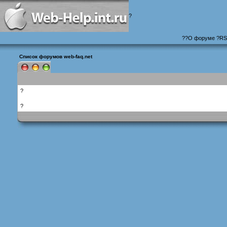
?
?
?
О форуме
?
RS
Список форумов web-faq.net
?
?