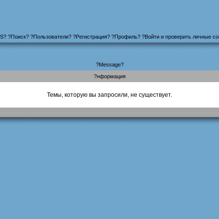
S
?
?
Поиск
? ?
Пользователи
? ?
Регистрация
?
?
Профиль
? ?
Войти и проверить личные с
?Message?
?нформация
Темы, которую вы запросили, не существует.