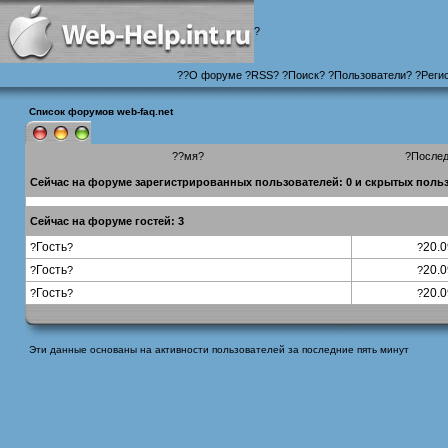
?
?
?
О форуме
?
RSS
?
?
Поиск
? ?
Пользователи
? ?
Реги
Список форумов web-faq.net
??мя?
?Послед
Сейчас на форуме зарегистрированных пользователей: 0 и скрытых польз
Сейчас на форуме гостей: 3
Гость
20.0
?
?
?
Гость
20.0
?
?
?
Гость
20.0
?
?
?
Эти данные основаны на активности пользователей за последние пять минут