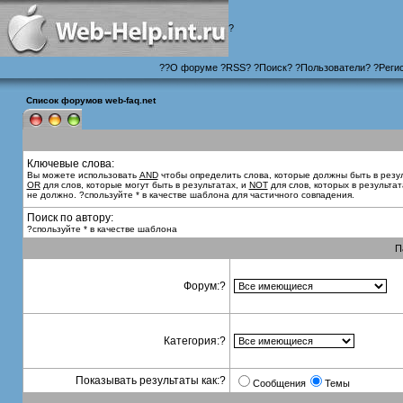
?
?
?
О форуме
?
RSS
?
?
Поиск
? ?
Пользователи
? ?
Реги
Список форумов web-faq.net
Ключевые слова:
Вы можете использовать
AND
чтобы определить слова, которые должны быть в резул
OR
для слов, которые могут быть в результатах, и
NOT
для слов, которых в результат
не должно. ?спользуйте * в качестве шаблона для частичного совпадения.
Поиск по автору:
?спользуйте * в качестве шаблона
П
Форум:?
Категория:?
Показывать результаты как:?
Сообщения
Темы